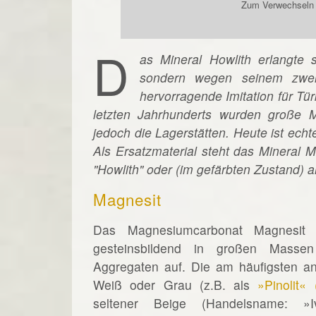
Zum Verwechseln ä
D
as Mineral Howlith erlangte
sondern wegen seinem zweife
hervorragende Imitation für Tü
letzten Jahrhunderts wurden große 
jedoch die Lagerstätten. Heute ist ech
Als Ersatzmaterial steht das Mineral 
"Howlith" oder (im gefärbten Zustand) als
Magnesit
Das Magnesiumcarbonat Magnesit
gesteinsbildend in großen Massen
Aggregaten auf. Die am häufigsten an
Weiß oder Grau (z.B. als
»Pinolit«
seltener Beige (Handelsname: »I