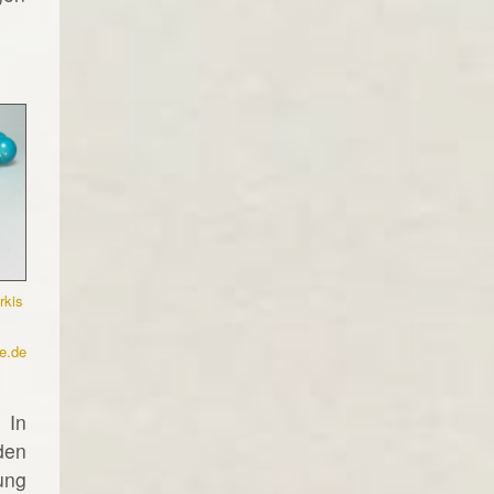
rkis
e.de
 In
den
ung