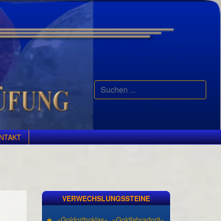
Suchen
...
NTAKT
VERWECHSLUNGSSTEINE
»Goldorthoklas«, »Goldlabradorit«