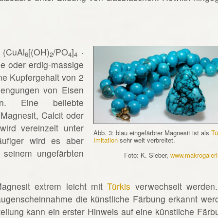
 (CuAl
[(OH)
/PO
]
·
6
2
4
4
ge oder erdig-massige
ne Kupfergehalt von 2
imengungen von Eisen
n. Eine beliebte
 Magnesit, Calcit oder
wird vereinzelt unter
Abb. 3: blau eingefärbter Magnesit ist als
Tü
ufiger wird es aber
Imitation
sehr weit verbreitet.
in seinem ungefärbten
Foto: K. Sieber,
www.makrogaleri
agnesit extrem leicht mit
Türkis
verwechselt werden.
Inaugenscheinnahme die künstliche Färbung erkannt wer
eilung kann ein erster Hinweis auf eine künstliche Färb