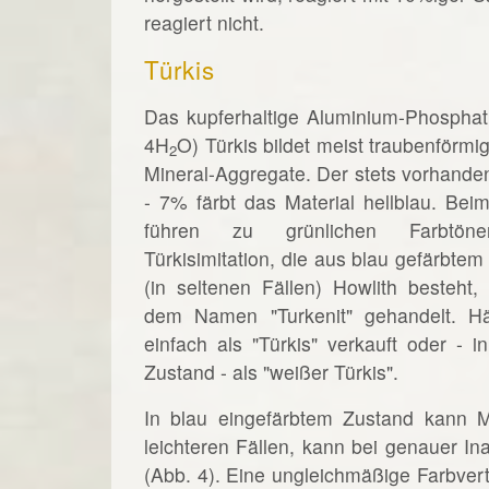
reagiert nicht.
Türkis
Das kupferhaltige Aluminium-Phosphat
4H
O) Türkis bildet meist traubenförmi
2
Mineral-Aggregate. Der stets vorhande
- 7% färbt das Material hellblau. Be
führen zu grünlichen Farbtöne
Türkisimitation, die aus blau gefärbtem
(in seltenen Fällen) Howlith besteht, 
dem Namen "Turkenit" gehandelt. Hä
einfach als "Türkis" verkauft oder - 
Zustand - als "weißer Türkis".
In blau eingefärbtem Zustand kann M
leichteren Fällen, kann bei genauer 
(Abb. 4). Eine ungleichmäßige Farbvert