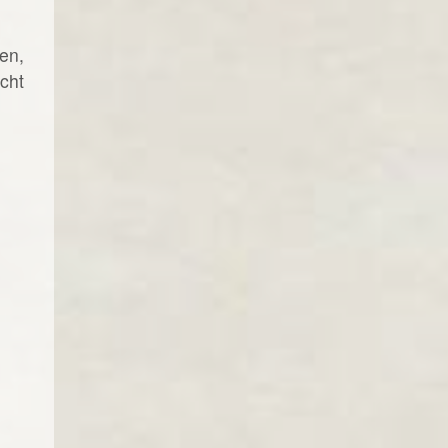
en,
cht