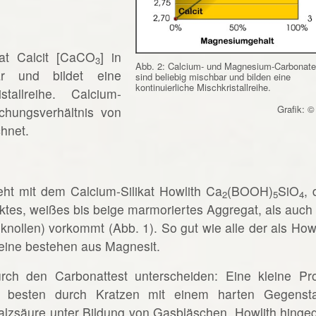
at Calcit [CaCO
] in
3
Abb. 2: Calcium- und Magnesium-Carbonate
ar und bildet eine
sind beliebig mischbar und bilden eine
kontinuierliche Mischkristallreihe.
stallreihe. Calcium-
Grafik: ©
hungsverhältnis von
hnet.
ht mit dem Calcium-Silikat Howlith Ca
(BOOH)
SiO
, 
2
5
4
tes, weißes bis beige marmoriertes Aggregat, als auch 
knollen) vorkommt (Abb. 1). So gut wie alle der als Howl
ine bestehen aus Magnesit.
rch den Carbonattest unterscheiden: Eine kleine Pr
am besten durch Kratzen mit einem harten Gegenst
 Salzsäure unter Bildung von Gasbläschen. Howlith hinge