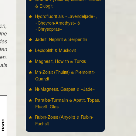
& Eklogit
Hydrofluorit als »Lavendeljade«,
»Chevron-Amethyst« &
en,
»Chrysopras«
ine
Jadeit, Nephrit & Serpentin
des
ten
Lepidolith & Muskovit
en.
Magnesit, Howlith & Türkis
als
Mn-Zoisit (Thulitit) & Piemontit-
Quarzit
Ni-Magnesit, Gaspeit & »Jade«
Paraiba-Turmalin & Apatit, Topas,
Fluorit, Glas
Rubin-Zoisit (Anyolit) & Rubin-
Fuchsit