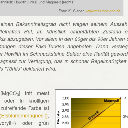
hnlich: Howlith [links] und Magnesit [rechts]
Foto: K. Sieber,
www.makrogalerie.de
 seinen Bekanntheitsgrad nicht wegen seinem Ausseh
lhaften Ruf, im künstlich eingefärbten Zustand e
rkis abzugeben. Vor allem in den 60ger bis 90er Jahren 
Mengen dieser Fake-Türkise angeboten. Dann versieg
ter Howlith im Schmucksteine Sektor eine Rarität geword
Magnesit zur Verfügung, das in schöner Regelmäßigkeit 
 "Türkis" deklariert wird.
 [MgCO
] tritt meist
3
 oder in knolligen
zutreffende Farbe ist
 (Eisblumenmagnesit)
,
voryit«) oder grün