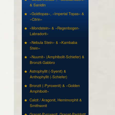
& Sanidin
»Goldtopas«, »Imperial Topas« &
»Citrin«
»Mondstein« & »Regenbogen-
Labradorit«
»Nebula Stein« & »Kambaba
Stein«
»Nuumit« (Amphibolit-Schiefer) &
Bronzit-Gabbro
Astrophyllit (-Syenit) &
Anthophyllit (-Schiefer)
Bronzit (-Pyroxenit) & »Golden
Amphibolit«
Calcit / Aragonit, Hemimorphit &
Smithsonit
Granat-Pyroxenit, Granat-Peridotit