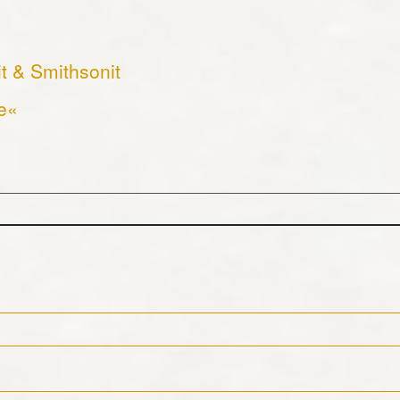
it & Smithsonit
e«