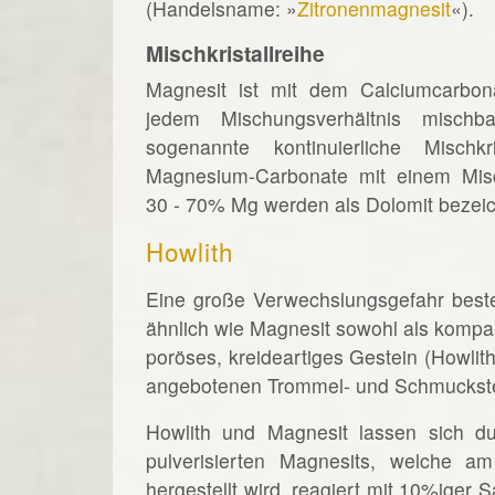
(Handelsname: »
Zitronenmagnesit
«).
Mischkristallreihe
Magnesit ist mit dem Calciumcarbon
jedem Mischungsverhältnis mischb
sogenannte kontinuierliche Mischkri
Magnesium-Carbonate mit einem Misc
30 - 70% Mg werden als Dolomit bezeic
Howlith
Eine große Verwechslungsgefahr beste
ähnlich wie Magnesit sowohl als kompak
poröses, kreideartiges Gestein (Howlith
angebotenen Trommel- und Schmuckste
Howlith und Magnesit lassen sich du
pulverisierten Magnesits, welche 
hergestellt wird, reagiert mit 10%iger