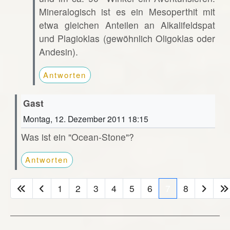
Mineralogisch ist es ein Mesoperthit mit
etwa gleichen Anteilen an Alkalifeldspat
und Plagioklas (gewöhnlich Oligoklas oder
Andesin).
Antworten
Gast
Montag, 12. Dezember 2011 18:15
Was ist ein "Ocean-Stone"?
Antworten
1
2
3
4
5
6
7
8