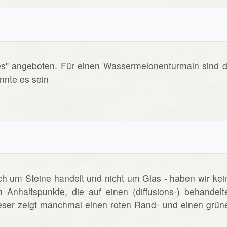
es" angeboten. Für einen Wassermelonenturmaln sind d
nnte es sein
ich um Steine handelt und nicht um Glas - haben wir kei
h Anhaltspunkte, die auf einen (diffusions-) behandelt
eser zeigt manchmal einen roten Rand- und einen grün