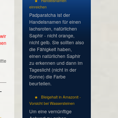
Handelsnamen
einreichen
Padparatcha ist der
Handelsnamen für einen
lachsroten, natürlichen
Saphir - nicht orange,
wir
nicht gelb. Sie sollten also
hen
die Fähigkeit haben,
einen natürlichen Saphir
tte
zu erkennen und dann im
Tageslicht (nicht in der
Sonne) die Farbe
beurteilen.
Bleigehalt in Amazonit -
Vorsicht bei Wassersteinen
Um eine vernünftige