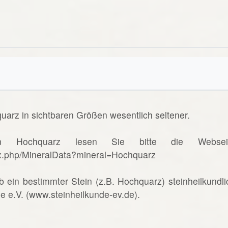
uarz in sichtbaren Größen wesentlich seltener.
n Hochquarz lesen Sie bitte die Websei
ex.php/MineralData?mineral=Hochquarz
b ein bestimmter Stein (z.B. Hochquarz) steinheilkundli
de e.V. (www.steinheilkunde-ev.de).