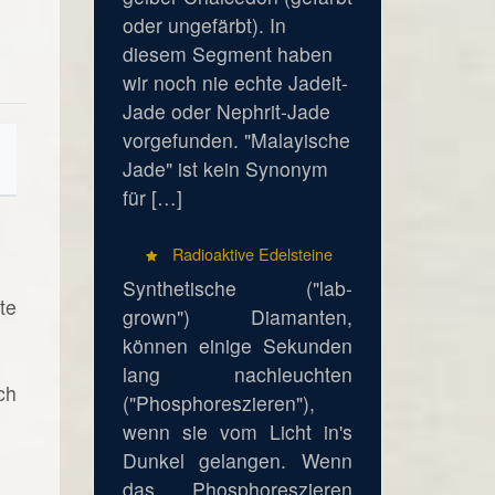
oder ungefärbt). In
diesem Segment haben
wir noch nie echte Jadeit-
Jade oder Nephrit-Jade
vorgefunden. "Malayische
Jade" ist kein Synonym
für […]
Radioaktive Edelsteine
Synthetische ("lab-
te
grown") Diamanten,
können einige Sekunden
lang nachleuchten
ch
("Phosphoreszieren"),
wenn sie vom Licht in's
Dunkel gelangen. Wenn
das Phosphoreszieren