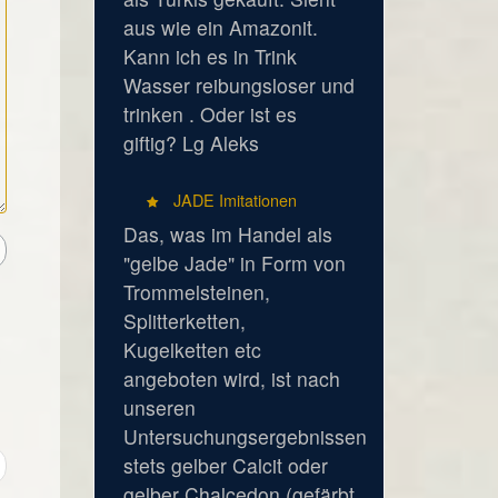
aus wie ein Amazonit.
Kann ich es in Trink
Wasser reibungsloser und
trinken . Oder ist es
giftig? Lg Aleks
JADE Imitationen
Das, was im Handel als
"gelbe Jade" in Form von
Trommelsteinen,
Splitterketten,
Kugelketten etc
angeboten wird, ist nach
unseren
Untersuchungsergebnissen
stets gelber Calcit oder
gelber Chalcedon (gefärbt