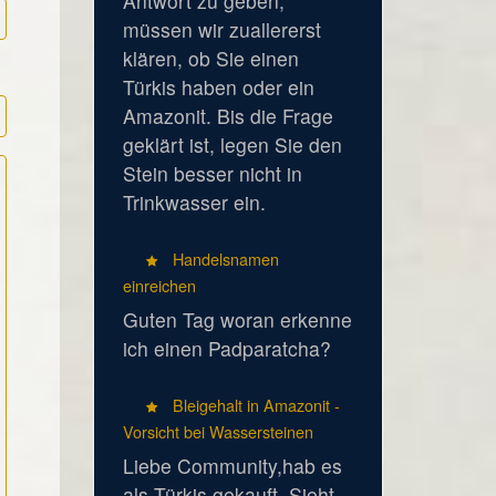
Antwort zu geben,
müssen wir zuallererst
klären, ob Sie einen
Türkis haben oder ein
Amazonit. Bis die Frage
geklärt ist, legen Sie den
Stein besser nicht in
Trinkwasser ein.
Handelsnamen
einreichen
Guten Tag woran erkenne
ich einen Padparatcha?
Bleigehalt in Amazonit -
Vorsicht bei Wassersteinen
Liebe Community,hab es
als Türkis gekauft. Sieht