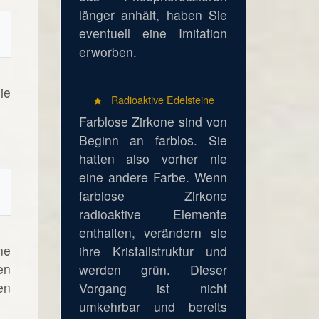
länger anhält, haben Sie
eventuell eine Imitation
erworben.
ie
Radioaktive Edelsteine
Farblose Zirkone sind von
Beginn an farblos. Sie
hatten also vorher nie
eine andere Farbe. Wenn
farblose Zirkone
radioaktive Elemente
enthalten, verändern sie
ne
ihre Kristallstruktur und
en
werden grün. Dieser
en
Vorgang ist nicht
umkehrbar und bereits