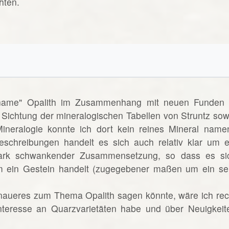
hten.
lname" Opalith im Zusammenhang mit neuen Funden 
 Sichtung der mineralogischen Tabellen von Struntz sow
neralogie konnte ich dort kein reines Mineral name
eschreibungen handelt es sich auch relativ klar um e
ark schwankender Zusammensetzung, so dass es si
 ein Gestein handelt (zugegebener maßen um ein se
naueres zum Thema Opalith sagen könnte, wäre ich rec
Interesse an Quarzvarietäten habe und über Neuigkeit