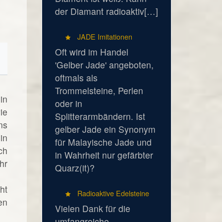
der Diamant radioaktiv[…]
JADE Imitationen
Oft wird im Handel
'Gelber Jade' angeboten,
oftmals als
Trommelsteine, Perlen
in
oder in
ie
Splitterarmbändern. Ist
ns
gelber Jade ein Synonym
in
für Malayische Jade und
ch
in Wahrheit nur gefärbter
hr
Quarz(it)?
ht
Radioaktive Edelsteine
en
Vielen Dank für die
umfangreiche