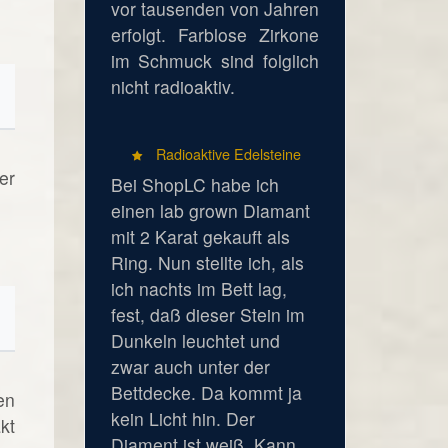
vor tausenden von Jahren
erfolgt. Farblose Zirkone
im Schmuck sind folglich
nicht radioaktiv.
Radioaktive Edelsteine
er
Bei ShopLC habe ich
einen lab grown Diamant
mit 2 Karat gekauft als
Ring. Nun stellte ich, als
ich nachts im Bett lag,
fest, daß dieser Stein im
Dunkeln leuchtet und
zwar auch unter der
Bettdecke. Da kommt ja
en
kein Licht hin. Der
kt
Diament ist weiß. Kann