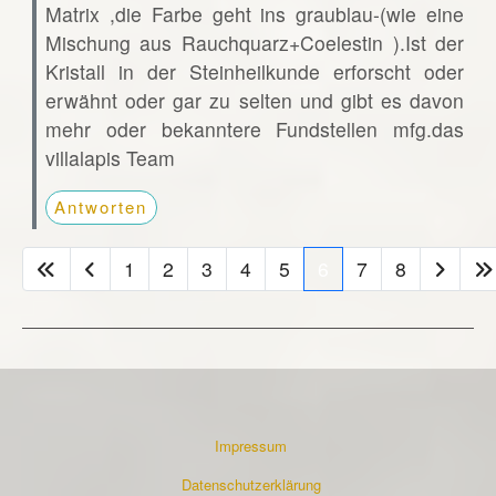
Matrix ,die Farbe geht ins graublau-(wie eine
Mischung aus Rauchquarz+Coelestin ).Ist der
Kristall in der Steinheilkunde erforscht oder
erwähnt oder gar zu selten und gibt es davon
mehr oder bekanntere Fundstellen mfg.das
villalapis Team
Antworten
1
2
3
4
5
6
7
8
Impressum
Datenschutzerklärung