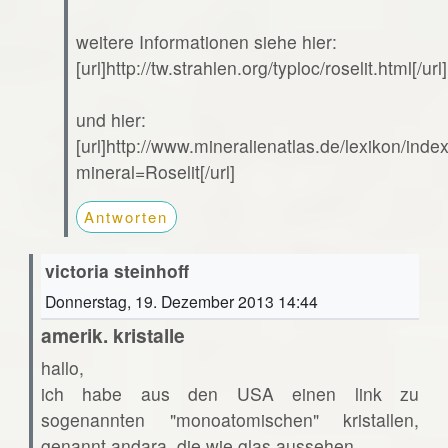
weitere Informationen siehe hier:
[url]http://tw.strahlen.org/typloc/roselit.html[/url]
und hier:
[url]http://www.mineralienatlas.de/lexikon/ind
mineral=Roselit[/url]
Antworten
victoria steinhoff
Donnerstag, 19. Dezember 2013 14:44
amerik. kristalle
hallo,
ich habe aus den USA einen link zu
sogenannten "monoatomischen" kristallen,
genannt andara. die wie glas aussehen.