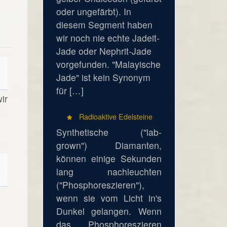
oder ungefärbt). In
diesem Segment haben
wir noch nie echte Jadeit-
Jade oder Nephrit-Jade
vorgefunden. "Malayische
Jade" ist kein Synonym
für […]
ir
Radioaktive Edelsteine
Synthetische ("lab-
grown") Diamanten,
können einige Sekunden
lang nachleuchten
("Phosphoreszieren"),
wenn sie vom Licht in's
Dunkel gelangen. Wenn
das Phosphoreszieren