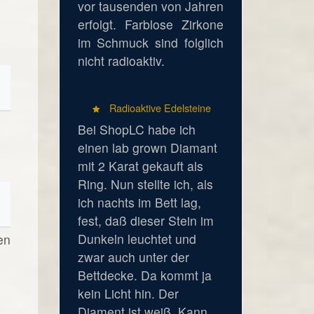
vor tausenden von Jahren
erfolgt. Farblose Zirkone
im Schmuck sind folglich
nicht radioaktiv.
Radioaktive Edelsteine
Bei ShopLC habe ich
einen lab grown Diamant
mit 2 Karat gekauft als
Ring. Nun stellte ich, als
ich nachts im Bett lag,
fest, daß dieser Stein im
Dunkeln leuchtet und
en
zwar auch unter der
Bettdecke. Da kommt ja
kein Licht hin. Der
Diament ist weiß. Kann