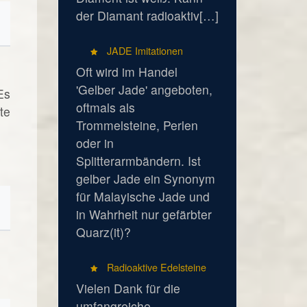
der Diamant radioaktiv[…]
JADE Imitationen
Oft wird im Handel
'Gelber Jade' angeboten,
Es
oftmals als
te
Trommelsteine, Perlen
oder in
Splitterarmbändern. Ist
gelber Jade ein Synonym
für Malayische Jade und
in Wahrheit nur gefärbter
Quarz(it)?
Radioaktive Edelsteine
Vielen Dank für die
umfangreiche