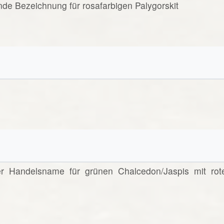
ende Bezeichnung für rosafarbigen Palygorskit
nter Handelsname für grünen Chalcedon/Jaspis mit rot