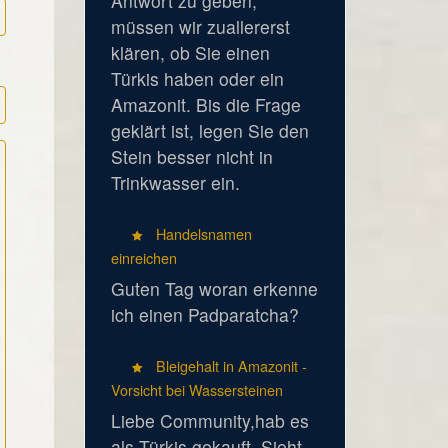
Antwort zu geben,
müssen wir zuallererst
klären, ob Sie einen
Türkis haben oder ein
Amazonit. Bis die Frage
geklärt ist, legen Sie den
Stein besser nicht in
Trinkwasser ein.
Handelsnamen
einreichen
Guten Tag woran erkenne
ich einen Padparatcha?
Bleigehalt in Amazonit -
Vorsicht bei Wassersteinen
Liebe Community,hab es
als Türkis gekauft. Sieht