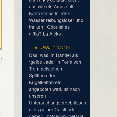
aus wie ein Amazonit.
Kann ich es in Trink
Wasser reibungsloser und
trinken . Oder ist es
giftig? Lg Aleks
JADE Imitationen
Das, was im Handel als
"gelbe Jade" in Form von
Trommelsteinen,
Splitterketten,
Kugelketten etc
angeboten wird, ist nach
unseren
Untersuchungsergebnissen
stets gelber Calcit oder
gelber Chalcedon (gefärbt