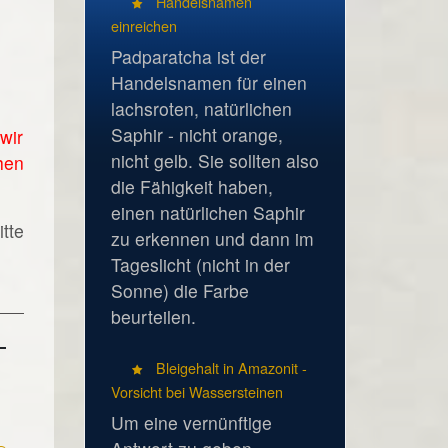
Handelsnamen
einreichen
Padparatcha ist der
Handelsnamen für einen
lachsroten, natürlichen
Saphir - nicht orange,
wir
nicht gelb. Sie sollten also
hen
die Fähigkeit haben,
einen natürlichen Saphir
tte
zu erkennen und dann im
Tageslicht (nicht in der
Sonne) die Farbe
beurteilen.
Bleigehalt in Amazonit -
Vorsicht bei Wassersteinen
Um eine vernünftige