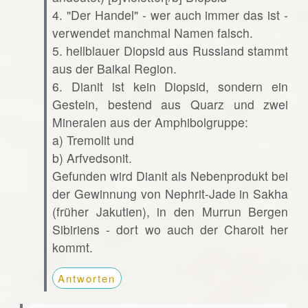
4. "Der Handel" - wer auch immer das ist -
verwendet manchmal Namen falsch.
5. hellblauer Diopsid aus Russland stammt
aus der Baikal Region.
6. Dianit ist kein Diopsid, sondern ein
Gestein, bestend aus Quarz und zwei
Mineralen aus der Amphibolgruppe:
a) Tremolit und
b) Arfvedsonit.
Gefunden wird Dianit als Nebenprodukt bei
der Gewinnung von Nephrit-Jade in Sakha
(früher Jakutien), in den Murrun Bergen
Sibiriens - dort wo auch der Charoit her
kommt.
Antworten