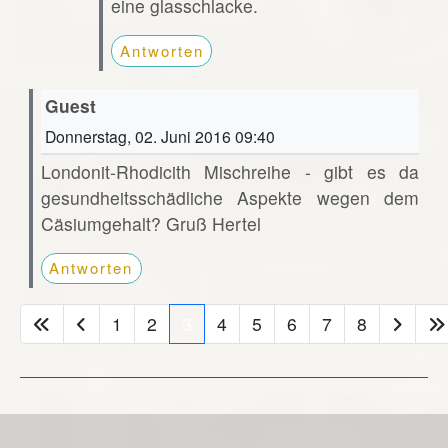
eine glasschlacke.
Antworten
Guest
Donnerstag, 02. Juni 2016 09:40
Londonit-Rhodicith Mischreihe - gibt es da
gesundheitsschädliche Aspekte wegen dem
Cäsiumgehalt? Gruß Hertel
Antworten
1
2
3
4
5
6
7
8