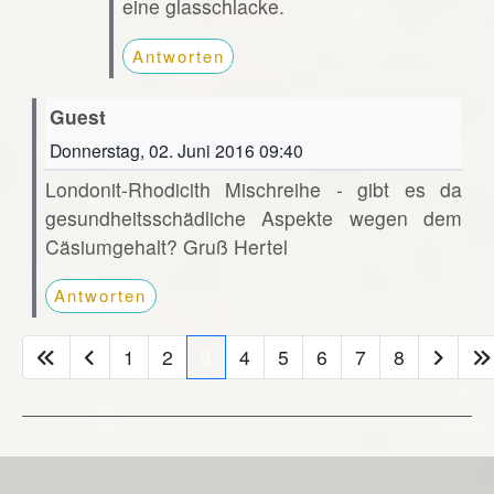
eine glasschlacke.
Antworten
Guest
Donnerstag, 02. Juni 2016 09:40
Londonit-Rhodicith Mischreihe - gibt es da
gesundheitsschädliche Aspekte wegen dem
Cäsiumgehalt? Gruß Hertel
Antworten
1
2
3
4
5
6
7
8