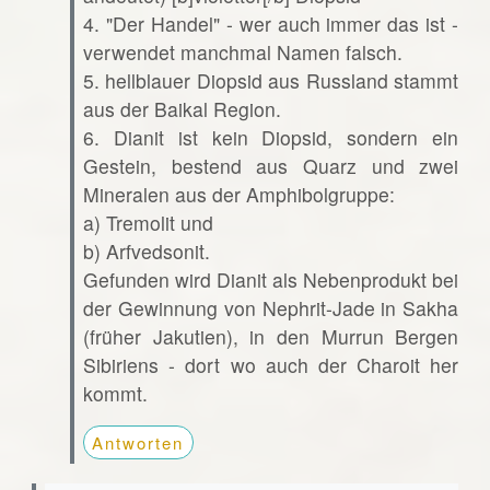
4. "Der Handel" - wer auch immer das ist -
verwendet manchmal Namen falsch.
5. hellblauer Diopsid aus Russland stammt
aus der Baikal Region.
6. Dianit ist kein Diopsid, sondern ein
Gestein, bestend aus Quarz und zwei
Mineralen aus der Amphibolgruppe:
a) Tremolit und
b) Arfvedsonit.
Gefunden wird Dianit als Nebenprodukt bei
der Gewinnung von Nephrit-Jade in Sakha
(früher Jakutien), in den Murrun Bergen
Sibiriens - dort wo auch der Charoit her
kommt.
Antworten