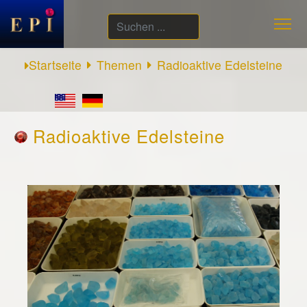
Suchen
...
Startseite
Themen
Radioaktive Edelsteine
Radioaktive Edelsteine