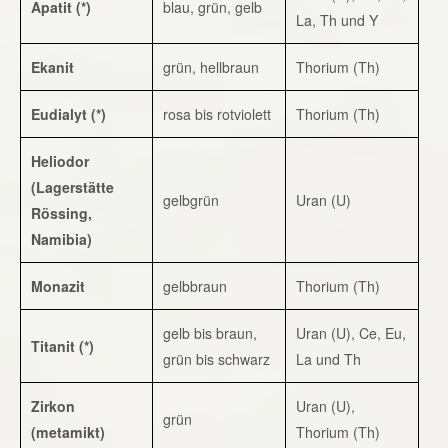
Apatit (*)
blau, grün, gelb
La, Th und Y
Ekanit
grün, hellbraun
Thorium (Th)
Eudialyt (*)
rosa bis rotviolett
Thorium (Th)
Heliodor
(Lagerstätte
gelbgrün
Uran (U)
Rössing,
Namibia)
Monazit
gelbbraun
Thorium (Th)
gelb bis braun,
Uran (U), Ce, Eu,
Titanit (*)
grün bis schwarz
La und Th
Zirkon
Uran (U),
grün
(metamikt)
Thorium (Th)