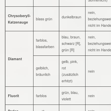
nein,
Chrysoberyll-
dunkelbraun
blass grün
beziehungswe
Katzenauge
nicht im Hande
blau, braun,
nein,
farblos,
schwarz [R],
beziehungswe
blassfarben
grün [R]
nicht im Hande
Diamant
gelb, pink,
gelblich,
rot
nein
bräunlich
(zusätzlich
erhitzt)
grün, blau,
Fluorit
farblos
nein
violett
Perlen
nein