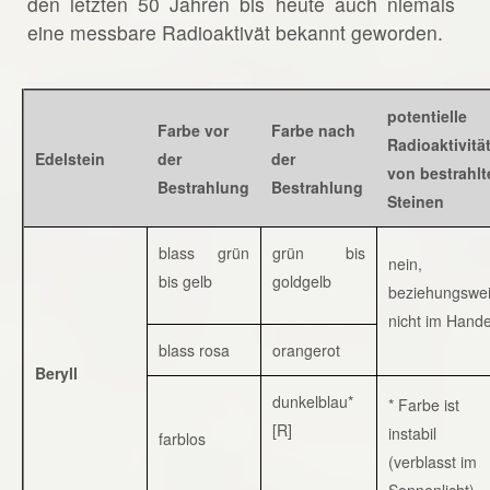
den letzten 50 Jahren bis heute auch niemals
eine messbare Radioaktivät bekannt geworden.
potentielle
Farbe vor
Farbe nach
Radioaktivitä
Edelstein
der
der
von bestrahlt
Bestrahlung
Bestrahlung
Steinen
blass grün
grün bis
nein,
bis gelb
goldgelb
beziehungswe
nicht im Hande
blass rosa
orangerot
Beryll
dunkelblau*
* Farbe ist
[R]
instabil
farblos
(verblasst im
Sonnenlicht)