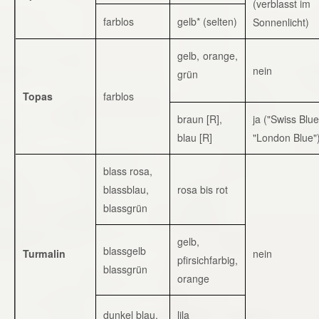
(verblasst im
farblos
gelb* (selten)
Sonnenlicht)
gelb, orange,
nein
grün
Topas
farblos
braun [R],
ja ("Swiss Blue
blau [R]
"London Blue"
blass rosa,
blassblau,
rosa bis rot
blassgrün
gelb,
blassgelb
Turmalin
nein
pfirsichfarbig,
blassgrün
orange
dunkel blau,
lila