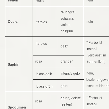
weiß
rauchgrau,
schwarz,
Quarz
nein
farblos
violett,
hellgrün
* Farbe ist
farblos
gelb*
instabil
(verblasst im
rosa
orange*
Sonnenlicht)
Saphir
nein,
intensiv gelb
blass gelb
beziehungswe
grün
nicht im Hande
blass grün
* Farbe ist
grün*, violett*
rosa
instabil
(selten)
Spodumen