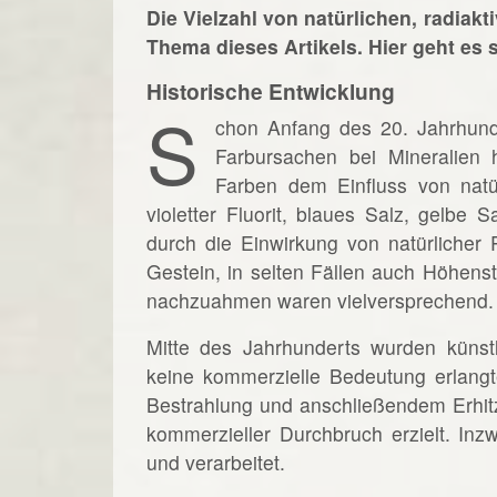
Die Vielzahl von natürlichen, radiak
Thema dieses Artikels. Hier geht es
Historische Entwicklung
S
chon Anfang des 20. Jahrhund
Farbursachen bei Mineralien 
Farben dem Einfluss von natü
violetter Fluorit, blaues Salz, gelbe 
durch die Einwirkung von natürlicher
Gestein, in selten Fällen auch Höhenst
nachzuahmen waren vielversprechend.
Mitte des Jahrhunderts wurden künstl
keine kommerzielle Bedeutung erlangt
Bestrahlung und anschließendem Erhitz
kommerzieller Durchbruch erzielt. In
und verarbeitet.