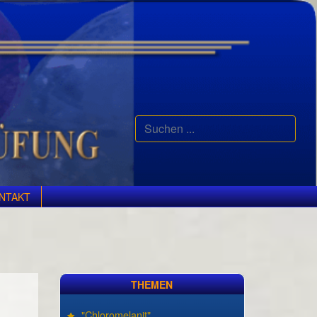
Suchen
...
NTAKT
THEMEN
"Chloromelanit"