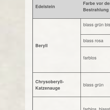
Farbe vor de
Edelstein
Bestrahlung
blass grün bi
blass rosa
Beryll
farblos
Chrysoberyll-
blass grün
Katzenauge
farblos, blas