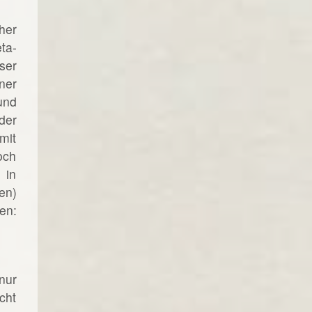
her
ta-
ser
ner
und
der
mit
och
 in
en)
en:
nur
cht