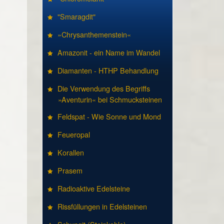
"Smaragdit"
»Chrysanthemenstein«
Amazonit - ein Name im Wandel
Diamanten - HTHP Behandlung
Die Verwendung des Begriffs
»Aventurin« bei Schmucksteinen
Feldspat - Wie Sonne und Mond
Feueropal
Korallen
Prasem
Radioaktive Edelsteine
Rissfüllungen in Edelsteinen