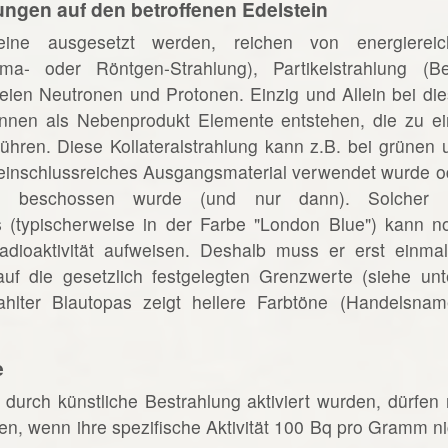
ungen auf den betroffenen Edelstein
eine ausgesetzt werden, reichen von energiereic
ma- oder Röntgen-Strahlung), Partikelstrahlung (Be
eien Neutronen und Protonen. Einzig und Allein bei die
önnen als Nebenprodukt Elemente entstehen, die zu ei
führen. Diese Kollateralstrahlung kann z.B. bei grünen 
einschlussreiches Ausgangsmaterial verwendet wurde o
en beschossen wurde (und nur dann). Solcher 
 (typischerweise in der Farbe "London Blue") kann n
ioaktivität aufweisen. Deshalb muss er erst einmal
auf die gesetzlich festgelegten Grenzwerte (siehe unt
ahlter Blautopas zeigt hellere Farbtöne (Handelsnam
e
 durch künstliche Bestrahlung aktiviert wurden, dürfen 
, wenn ihre spezifische Aktivität 100 Bq pro Gramm ni