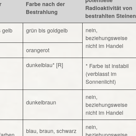
r
Farbe nach der
Radioaktivität von
Bestrahlung
bestrahlten Steinen
nein,
s gelb
grün bis goldgelb
beziehungsweise
nicht im Handel
orangerot
dunkelblau* [R]
* Farbe ist instabil
(verblasst im
Sonnenlicht)
nein,
dunkelbraun
beziehungsweise
nicht im Handel
nein,
blau, braun, schwarz
sfarben
beziehungsweise