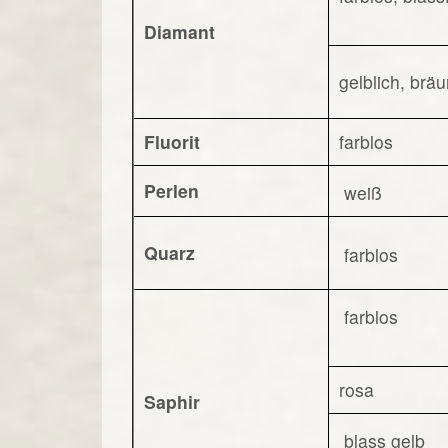
Diamant
gelblich, bräu
Fluorit
farblos
Perlen
weiß
Quarz
farblos
farblos
rosa
Saphir
blass gelb