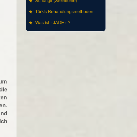
Schungit (Steinkohle)
Türkis Behandlungsmethoden
Was ist »JADE« ?
tum
die
ten
en.
ind
ich