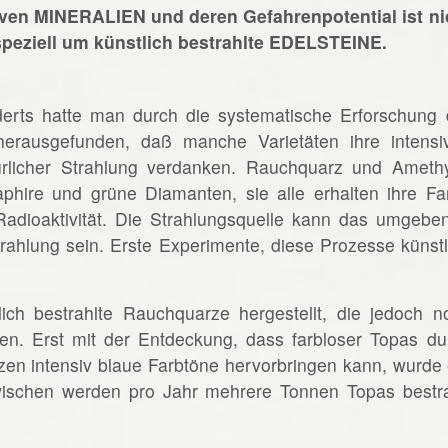
tiven MINERALIEN und deren Gefahrenpotential ist ni
 speziell um künstlich bestrahlte EDELSTEINE.
erts hatte man durch die systematische Erforschung 
herausgefunden, daß manche Varietäten ihre intensi
rlicher Strahlung verdanken. Rauchquarz und Amethy
Saphire und grüne Diamanten, sie alle erhalten ihre Fa
 Radioaktivität. Die Strahlungsquelle kann das umgebe
rahlung sein. Erste Experimente, diese Prozesse künstl
ich bestrahlte Rauchquarze hergestellt, die jedoch n
en. Erst mit der Entdeckung, dass farbloser Topas du
en intensiv blaue Farbtöne hervorbringen kann, wurde 
zwischen werden pro Jahr mehrere Tonnen Topas bestra