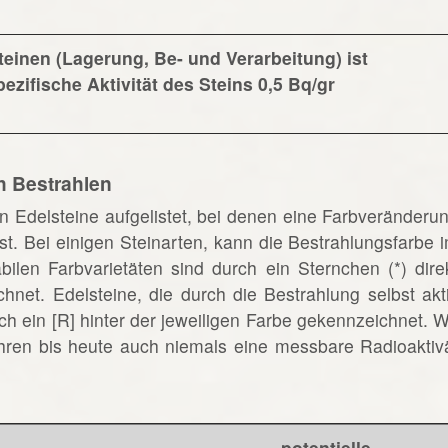
einen (Lagerung, Be- und Verarbeitung) ist
zifische Aktivität des Steins 0,5 Bq/gr
h Bestrahlen
en Edelsteine aufgelistet, bei denen eine Farbveränderu
st. Bei einigen Steinarten, kann die Bestrahlungsfarbe 
bilen Farbvarietäten sind durch ein Sternchen (*) dire
chnet. Edelsteine, die durch die Bestrahlung selbst akt
h ein [R] hinter der jeweiligen Farbe gekennzeichnet. 
 Jahren bis heute auch niemals eine messbare Radioaktiv
potentielle