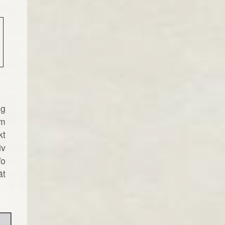
ng
im
kt
iv
Wo
ät