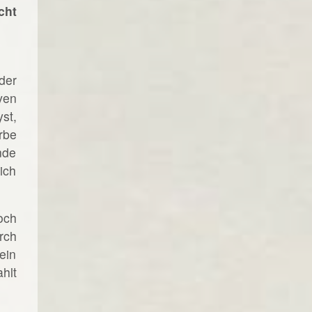
cht
der
ven
st,
rbe
nde
ich
och
rch
ein
hlt