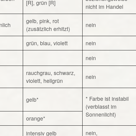
[R], grün [R]
nicht im Handel
gelb, pink, rot
nlich
nein
(zusätzlich erhitzt)
grün, blau, violett
nein
nein
rauchgrau, schwarz,
nein
violett, hellgrün
* Farbe ist instabil
gelb*
(verblasst im
Sonnenlicht)
orange*
nein,
intensiv gelb