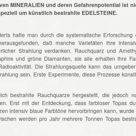
tiven MINERALIEN und deren Gefahrenpotential ist ni
 speziell um künstlich bestrahlte EDELSTEINE.
erts hatte man durch die systematische Erforschung 
herausgefunden, daß manche Varietäten ihre intensi
rlicher Strahlung verdanken. Rauchquarz und Amethy
Saphire und grüne Diamanten, sie alle erhalten ihre Fa
 Radioaktivität. Die Strahlungsquelle kann das umgebe
rahlung sein. Erste Experimente, diese Prozesse künstl
ich bestrahlte Rauchquarze hergestellt, die jedoch n
en. Erst mit der Entdeckung, dass farbloser Topas du
en intensiv blaue Farbtöne hervorbringen kann, wurde 
zwischen werden pro Jahr mehrere Tonnen Topas bestra