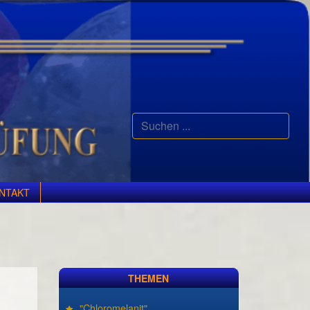
Suchen
...
NTAKT
THEMEN
"Chloromelanit"