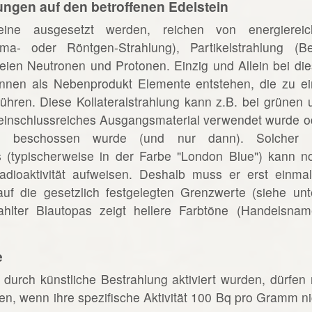
ungen auf den betroffenen Edelstein
eine ausgesetzt werden, reichen von energiereic
ma- oder Röntgen-Strahlung), Partikelstrahlung (Be
eien Neutronen und Protonen. Einzig und Allein bei die
önnen als Nebenprodukt Elemente entstehen, die zu ei
führen. Diese Kollateralstrahlung kann z.B. bei grünen 
einschlussreiches Ausgangsmaterial verwendet wurde o
en beschossen wurde (und nur dann). Solcher 
 (typischerweise in der Farbe "London Blue") kann n
ioaktivität aufweisen. Deshalb muss er erst einmal
auf die gesetzlich festgelegten Grenzwerte (siehe unt
ahlter Blautopas zeigt hellere Farbtöne (Handelsnam
e
 durch künstliche Bestrahlung aktiviert wurden, dürfen 
, wenn ihre spezifische Aktivität 100 Bq pro Gramm ni