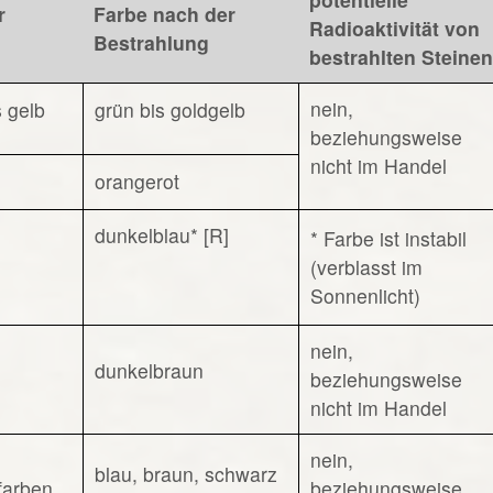
r
Farbe nach der
Radioaktivität von
Bestrahlung
bestrahlten Steinen
nein,
s gelb
grün bis goldgelb
beziehungsweise
nicht im Handel
orangerot
dunkelblau* [R]
* Farbe ist instabil
(verblasst im
Sonnenlicht)
nein,
dunkelbraun
beziehungsweise
nicht im Handel
nein,
blau, braun, schwarz
sfarben
beziehungsweise