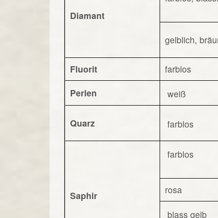
Diamant
gelblich, bräu
Fluorit
farblos
Perlen
weiß
Quarz
farblos
farblos
rosa
Saphir
blass gelb