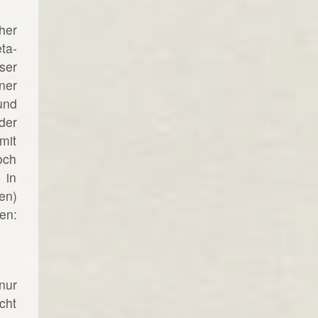
her
ta-
ser
ner
und
der
mit
och
 in
en)
en:
nur
cht