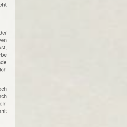
cht
der
ven
st,
rbe
nde
ich
och
rch
ein
hlt