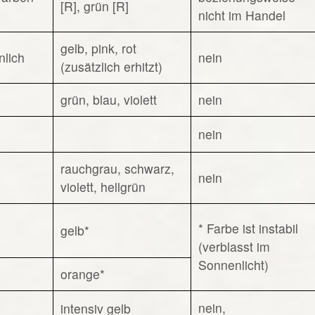
[R], grün [R]
nicht im Handel
gelb, pink, rot
nlich
nein
(zusätzlich erhitzt)
grün, blau, violett
nein
nein
rauchgrau, schwarz,
nein
violett, hellgrün
* Farbe ist instabil
gelb*
(verblasst im
Sonnenlicht)
orange*
nein,
intensiv gelb