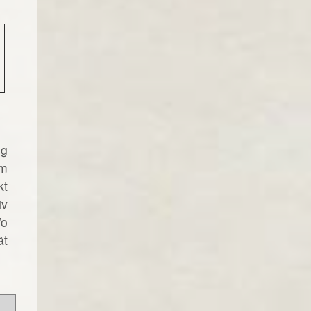
ng
im
kt
iv
Wo
ät