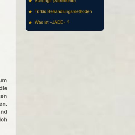
Schungit (Steinkohle)
Türkis Behandlungsmethoden
Was ist »JADE« ?
tum
die
ten
en.
ind
ich