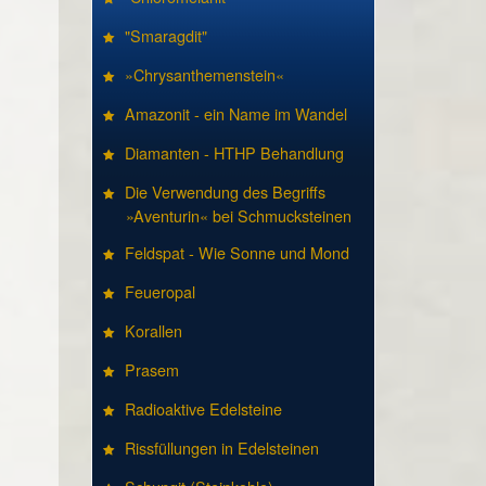
"Smaragdit"
»Chrysanthemenstein«
Amazonit - ein Name im Wandel
Diamanten - HTHP Behandlung
Die Verwendung des Begriffs
»Aventurin« bei Schmucksteinen
Feldspat - Wie Sonne und Mond
Feueropal
Korallen
Prasem
Radioaktive Edelsteine
Rissfüllungen in Edelsteinen