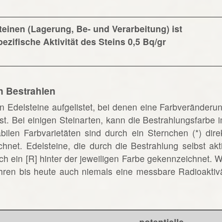
einen (Lagerung, Be- und Verarbeitung) ist
zifische Aktivität des Steins 0,5 Bq/gr
h Bestrahlen
en Edelsteine aufgelistet, bei denen eine Farbveränderu
st. Bei einigen Steinarten, kann die Bestrahlungsfarbe 
bilen Farbvarietäten sind durch ein Sternchen (*) dire
chnet. Edelsteine, die durch die Bestrahlung selbst akt
h ein [R] hinter der jeweiligen Farbe gekennzeichnet. 
 Jahren bis heute auch niemals eine messbare Radioaktiv
potentielle