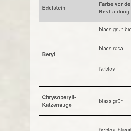
Farbe vor de
Edelstein
Bestrahlung
blass grün bi
blass rosa
Beryll
farblos
Chrysoberyll-
blass grün
Katzenauge
farblos, blas