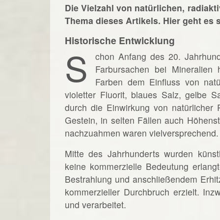
Die Vielzahl von natürlichen, radiak
Thema dieses Artikels. Hier geht es
Historische Entwicklung
S
chon Anfang des 20. Jahrhund
Farbursachen bei Mineralien 
Farben dem Einfluss von natü
violetter Fluorit, blaues Salz, gelbe 
durch die Einwirkung von natürlicher
Gestein, in selten Fällen auch Höhenst
nachzuahmen waren vielversprechend.
Mitte des Jahrhunderts wurden künstl
keine kommerzielle Bedeutung erlangt
Bestrahlung und anschließendem Erhitz
kommerzieller Durchbruch erzielt. In
und verarbeitet.