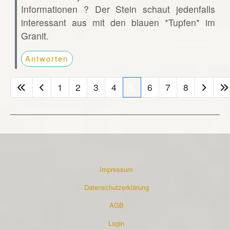
Informationen ? Der Stein schaut jedenfalls
interessant aus mit den blauen *Tupfen* im
Granit.
Antworten
1
2
3
4
5
6
7
8
Impressum
Datenschutzerklärung
AGB
Login