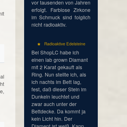
vor tausenden von Jahren
erfolgt. Farblose Zirkone
it
im Schmuck sind folglich
nicht radioaktiv.
Radioaktive Edelsteine
Bei ShopLC habe ich
einen lab grown Diamant
mit 2 Karat gekauft als
Ring. Nun stellte ich, als
al
ich nachts im Bett lag,
ht
fest, daß dieser Stein im
e,
Dunkeln leuchtet und
zwar auch unter der
Bettdecke. Da kommt ja
kein Licht hin. Der
Diament ist weiß. Kann