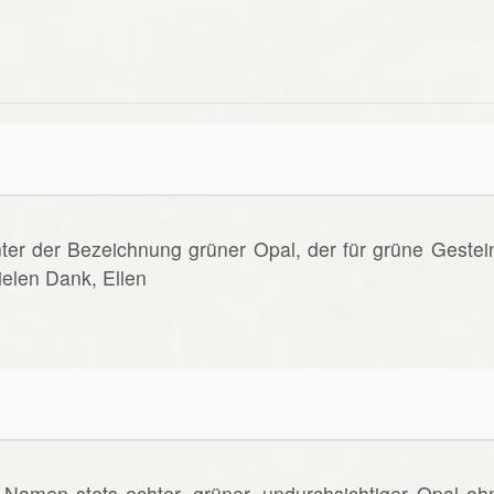
nter der Bezeichnung grüner Opal, der für grüne Gestei
elen Dank, Ellen
Namen stets echter, grüner, undurchsichtiger Opal oh