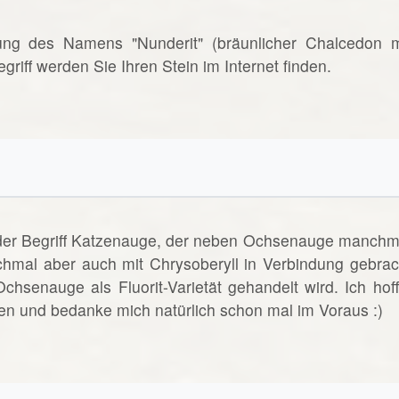
rnung des Namens "Nunderit" (bräunlicher Chalcedon m
riff werden Sie Ihren Stein im Internet finden.
t der Begriff Katzenauge, der neben Ochsenauge manchm
hmal aber auch mit Chrysoberyll in Verbindung gebrac
senauge als Fluorit-Varietät gehandelt wird. Ich hoff
gen und bedanke mich natürlich schon mal im Voraus :)