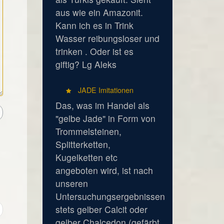
aus wie ein Amazonit.
Kann ich es in Trink
Wasser reibungsloser und
trinken . Oder ist es
giftig? Lg Aleks
JADE Imitationen
Das, was im Handel als
"gelbe Jade" in Form von
Trommelsteinen,
Splitterketten,
Kugelketten etc
angeboten wird, ist nach
unseren
Untersuchungsergebnissen
stets gelber Calcit oder
gelber Chalcedon (gefärbt