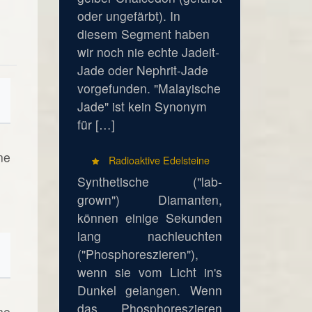
oder ungefärbt). In
diesem Segment haben
wir noch nie echte Jadeit-
Jade oder Nephrit-Jade
vorgefunden. "Malayische
Jade" ist kein Synonym
für […]
ne
Radioaktive Edelsteine
Synthetische ("lab-
grown") Diamanten,
können einige Sekunden
lang nachleuchten
("Phosphoreszieren"),
wenn sie vom Licht in's
Dunkel gelangen. Wenn
das Phosphoreszieren
ne