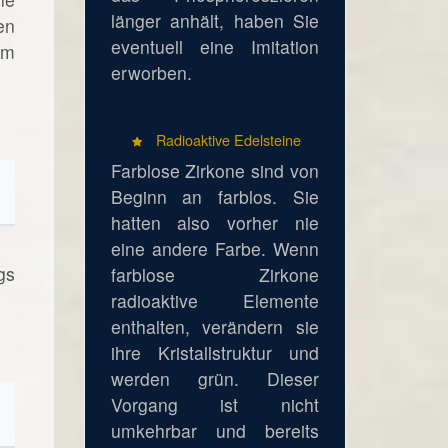
länger anhält, haben Sie
en
eventuell eine Imitation
em
erworben.
Radioaktive Edelsteine
Farblose Zirkone sind von
Beginn an farblos. Sie
hatten also vorher nie
eine andere Farbe. Wenn
gs
farblose Zirkone
radioaktive Elemente
enthalten, verändern sie
ihre Kristallstruktur und
werden grün. Dieser
Vorgang ist nicht
umkehrbar und bereits