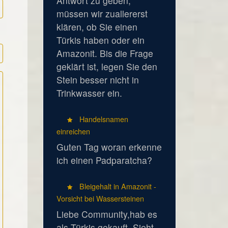
Antwort zu geben,
müssen wir zuallererst
klären, ob Sie einen
Türkis haben oder ein
Amazonit. Bis die Frage
geklärt ist, legen Sie den
Stein besser nicht in
Trinkwasser ein.
Handelsnamen
einreichen
Guten Tag woran erkenne
ich einen Padparatcha?
Bleigehalt in Amazonit -
Vorsicht bei Wassersteinen
Liebe Community,hab es
als Türkis gekauft. Sieht