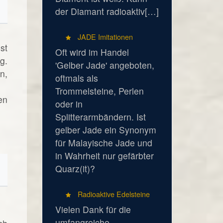
der Diamant radioaktiv[…]
JADE Imitationen
st
Oft wird im Handel
g.
'Gelber Jade' angeboten,
n,
oftmals als
Trommelsteine, Perlen
en
oder in
Splitterarmbändern. Ist
gelber Jade ein Synonym
für Malayische Jade und
in Wahrheit nur gefärbter
Quarz(it)?
Radioaktive Edelsteine
Vielen Dank für die
umfangreiche