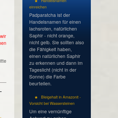
Handelsnamen
einreichen
Padparatcha ist der
Handelsnamen für einen
lachsroten, natürlichen
Saphir - nicht orange,
wir
nicht gelb. Sie sollten also
hen
die Fähigkeit haben,
einen natürlichen Saphir
tte
zu erkennen und dann im
Tageslicht (nicht in der
Sonne) die Farbe
beurteilen.
Bleigehalt in Amazonit -
Vorsicht bei Wassersteinen
Um eine vernünftige