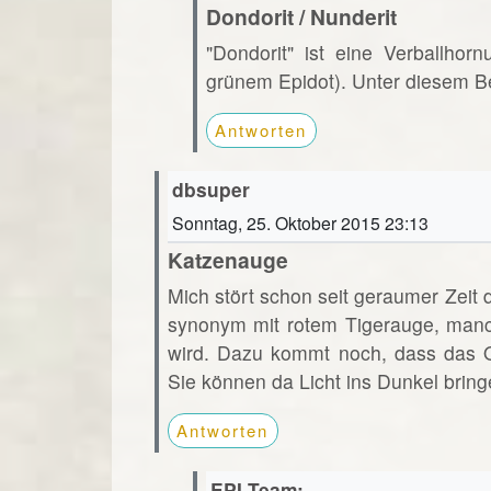
Dondorit / Nunderit
"Dondorit" ist eine Verballho
grünem Epidot). Unter diesem Beg
Antworten
dbsuper
Sonntag, 25. Oktober 2015 23:13
Katzenauge
Mich stört schon seit geraumer Zei
synonym mit rotem Tigerauge, manc
wird. Dazu kommt noch, dass das Och
Sie können da Licht ins Dunkel brin
Antworten
EPI-Team: