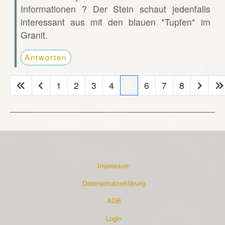
Informationen ? Der Stein schaut jedenfalls
interessant aus mit den blauen *Tupfen* im
Granit.
Antworten
1
2
3
4
5
6
7
8
Impressum
Datenschutzerklärung
AGB
Login