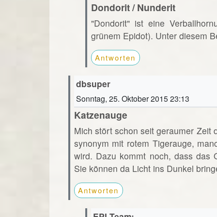
Dondorit / Nunderit
"Dondorit" ist eine Verballho
grünem Epidot). Unter diesem Beg
Antworten
dbsuper
Sonntag, 25. Oktober 2015 23:13
Katzenauge
Mich stört schon seit geraumer Zei
synonym mit rotem Tigerauge, manc
wird. Dazu kommt noch, dass das Och
Sie können da Licht ins Dunkel brin
Antworten
EPI-Team: