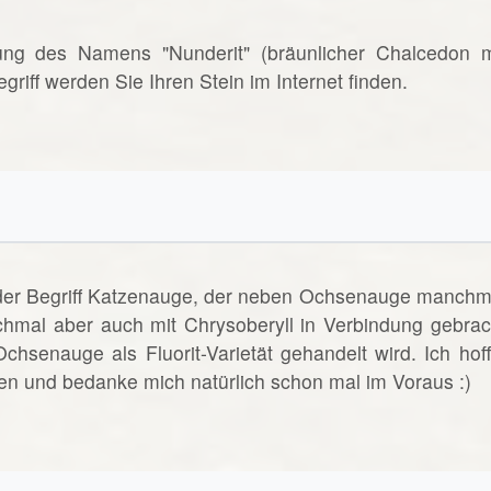
rnung des Namens "Nunderit" (bräunlicher Chalcedon m
riff werden Sie Ihren Stein im Internet finden.
t der Begriff Katzenauge, der neben Ochsenauge manchm
hmal aber auch mit Chrysoberyll in Verbindung gebrac
senauge als Fluorit-Varietät gehandelt wird. Ich hoff
gen und bedanke mich natürlich schon mal im Voraus :)