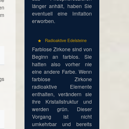
länger anhält, haben Sie
en
eventuell eine Imitation
em
erworben.
Radioaktive Edelsteine
Farblose Zirkone sind von
Beginn an farblos. Sie
hatten also vorher nie
eine andere Farbe. Wenn
gs
farblose Zirkone
radioaktive Elemente
enthalten, verändern sie
ihre Kristallstruktur und
werden grün. Dieser
Vorgang ist nicht
umkehrbar und bereits