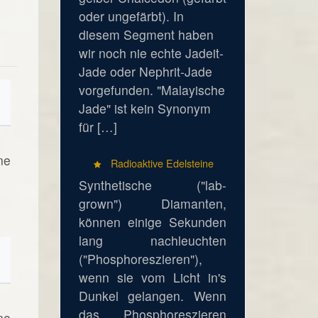
oder ungefärbt). In
diesem Segment haben
wir noch nie echte Jadeit-
Jade oder Nephrit-Jade
vorgefunden. "Malayische
Jade" ist kein Synonym
für […]
ne
Radioaktive Edelsteine
Synthetische ("lab-
grown") Diamanten,
können einige Sekunden
lang nachleuchten
("Phosphoreszieren"),
wenn sie vom Licht in's
Dunkel gelangen. Wenn
das Phosphoreszieren
ne