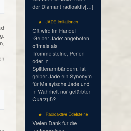
der Diamant radioaktiv[…]
JADE Imitationen
st
Oft wird im Handel
g.
'Gelber Jade' angeboten,
n,
oftmals als
Trommelsteine, Perlen
en
oder in
Splitterarmbändern. Ist
gelber Jade ein Synonym
für Malayische Jade und
in Wahrheit nur gefärbter
Quarz(it)?
Radioaktive Edelsteine
Vielen Dank für die
umfangreiche