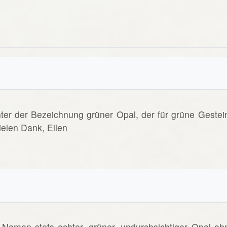
nter der Bezeichnung grüner Opal, der für grüne Gestei
elen Dank, Ellen
Namen stets echter, grüner, undurchsichtiger Opal oh