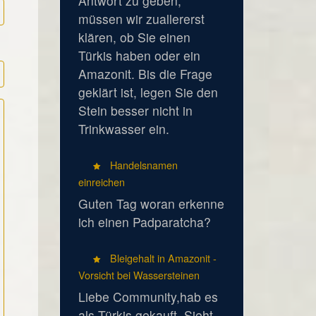
Antwort zu geben,
müssen wir zuallererst
klären, ob Sie einen
Türkis haben oder ein
Amazonit. Bis die Frage
geklärt ist, legen Sie den
Stein besser nicht in
Trinkwasser ein.
Handelsnamen
einreichen
Guten Tag woran erkenne
ich einen Padparatcha?
Bleigehalt in Amazonit -
Vorsicht bei Wassersteinen
Liebe Community,hab es
als Türkis gekauft. Sieht