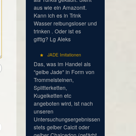
aus wie ein Amazonit.
Kann ich es in Trink
Wasser reibungsloser und
trinken . Oder ist es
giftig? Lg Aleks
JADE Imitationen
Das, was im Handel als
"gelbe Jade" in Form von
Trommelsteinen,
Splitterketten,
Kugelketten etc
angeboten wird, ist nach
unseren
Untersuchungsergebnissen
stets gelber Calcit oder
gelber Chalcedon (gefärbt