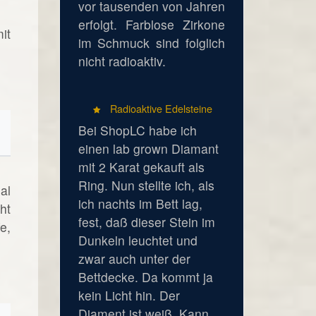
vor tausenden von Jahren
erfolgt. Farblose Zirkone
it
im Schmuck sind folglich
nicht radioaktiv.
Radioaktive Edelsteine
Bei ShopLC habe ich
einen lab grown Diamant
mit 2 Karat gekauft als
Ring. Nun stellte ich, als
al
ich nachts im Bett lag,
ht
fest, daß dieser Stein im
e,
Dunkeln leuchtet und
zwar auch unter der
Bettdecke. Da kommt ja
kein Licht hin. Der
Diament ist weiß. Kann