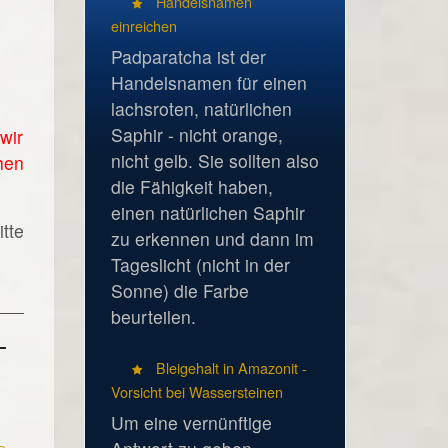
Handelsnamen
einreichen
Padparatcha ist der
Handelsnamen für einen
lachsroten, natürlichen
Saphir - nicht orange,
wir
nicht gelb. Sie sollten also
hen
die Fähigkeit haben,
einen natürlichen Saphir
tte
zu erkennen und dann im
Tageslicht (nicht in der
Sonne) die Farbe
beurteilen.
Bleigehalt in Amazonit -
Vorsicht bei Wassersteinen
Um eine vernünftige