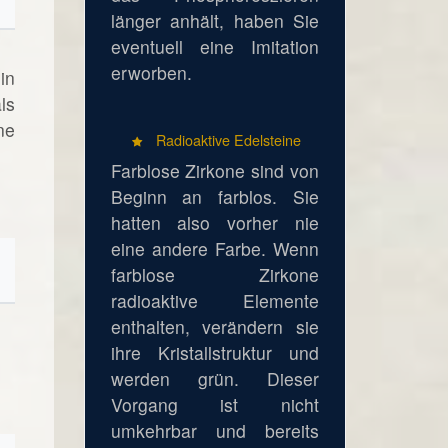
länger anhält, haben Sie
eventuell eine Imitation
erworben.
in
ls
ne
Radioaktive Edelsteine
Farblose Zirkone sind von
Beginn an farblos. Sie
hatten also vorher nie
eine andere Farbe. Wenn
farblose Zirkone
radioaktive Elemente
enthalten, verändern sie
ihre Kristallstruktur und
werden grün. Dieser
Vorgang ist nicht
umkehrbar und bereits