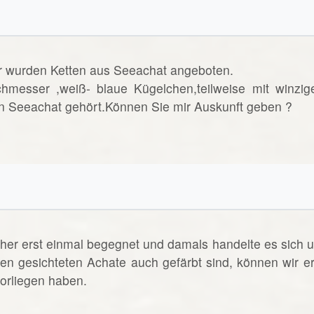
r wurden Ketten aus Seeachat angeboten.
messer ,weiß- blaue Kügelchen,teilweise mit winzig
n Seeachat gehört.Können Sie mir Auskunft geben ?
sher erst einmal begegnet und damals handelte es sich 
en gesichteten Achate auch gefärbt sind, können wir er
vorliegen haben.