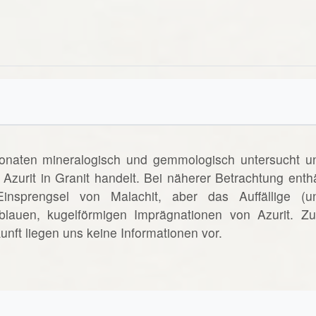
onaten mineralogisch und gemmologisch untersucht u
Azurit in Granit handelt. Bei näherer Betrachtung enthä
nsprengsel von Malachit, aber das Auffällige (u
 blauen, kugelförmigen Imprägnationen von Azurit. Z
ft liegen uns keine Informationen vor.