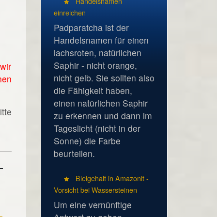
Handelsnamen
einreichen
Padparatcha ist der
Handelsnamen für einen
lachsroten, natürlichen
Saphir - nicht orange,
wir
nicht gelb. Sie sollten also
hen
die Fähigkeit haben,
einen natürlichen Saphir
tte
zu erkennen und dann im
Tageslicht (nicht in der
Sonne) die Farbe
beurteilen.
Bleigehalt in Amazonit -
Vorsicht bei Wassersteinen
Um eine vernünftige