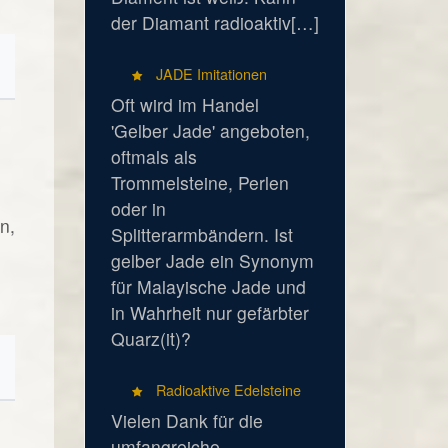
der Diamant radioaktiv[…]
JADE Imitationen
Oft wird im Handel
'Gelber Jade' angeboten,
oftmals als
Trommelsteine, Perlen
oder in
n,
Splitterarmbändern. Ist
gelber Jade ein Synonym
für Malayische Jade und
in Wahrheit nur gefärbter
Quarz(it)?
Radioaktive Edelsteine
Vielen Dank für die
umfangreiche