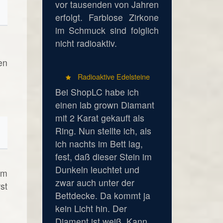
vor tausenden von Jahren
erfolgt. Farblose Zirkone
im Schmuck sind folglich
nicht radioaktiv.
en
Radioaktive Edelsteine
Bei ShopLC habe ich
einen lab grown Diamant
mit 2 Karat gekauft als
Ring. Nun stellte ich, als
ich nachts im Bett lag,
fest, daß dieser Stein im
Dunkeln leuchtet und
um
zwar auch unter der
st
Bettdecke. Da kommt ja
kein Licht hin. Der
Diament ist weiß. Kann