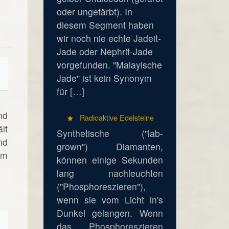
oder ungefärbt). In
diesem Segment haben
wir noch nie echte Jadeit-
Jade oder Nephrit-Jade
vorgefunden. "Malayische
Jade" ist kein Synonym
für […]
nd
Radioaktive Edelsteine
lt
Synthetische ("lab-
nd
grown") Diamanten,
um
können einige Sekunden
lang nachleuchten
("Phosphoreszieren"),
wenn sie vom Licht in's
Dunkel gelangen. Wenn
das Phosphoreszieren