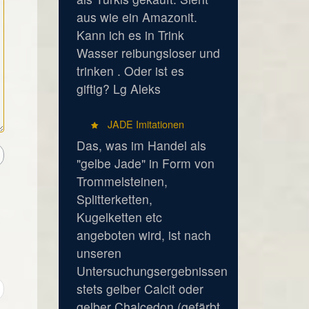
aus wie ein Amazonit.
Kann ich es in Trink
Wasser reibungsloser und
trinken . Oder ist es
giftig? Lg Aleks
JADE Imitationen
Das, was im Handel als
"gelbe Jade" in Form von
Trommelsteinen,
Splitterketten,
Kugelketten etc
angeboten wird, ist nach
unseren
Untersuchungsergebnissen
stets gelber Calcit oder
gelber Chalcedon (gefärbt