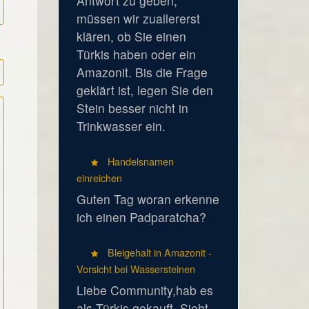
Antwort zu geben,
müssen wir zuallererst
klären, ob Sie einen
Türkis haben oder ein
Amazonit. Bis die Frage
geklärt ist, legen Sie den
Stein besser nicht in
Trinkwasser ein.
Handelsnamen
einreichen
Guten Tag woran erkenne
ich einen Padparatcha?
Bleigehalt in Amazonit -
Vorsicht bei Wassersteinen
Liebe Community,hab es
als Türkis gekauft. Sieht