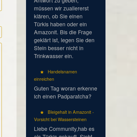
Antwort zu geben,
müssen wir zuallererst
klären, ob Sie einen
Türkis haben oder ein
Amazonit. Bis die Frage
geklärt ist, legen Sie den
Stein besser nicht in
Trinkwasser ein.
Handelsnamen
einreichen
Guten Tag woran erkenne
ich einen Padparatcha?
Bleigehalt in Amazonit -
Vorsicht bei Wassersteinen
Liebe Community,hab es
als Türkis gekauft. Sieht