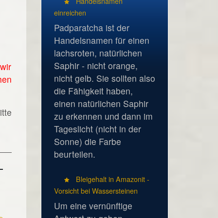
Handelsnamen
einreichen
Padparatcha ist der
Handelsnamen für einen
lachsroten, natürlichen
Saphir - nicht orange,
wir
nicht gelb. Sie sollten also
hen
die Fähigkeit haben,
einen natürlichen Saphir
tte
zu erkennen und dann im
Tageslicht (nicht in der
Sonne) die Farbe
beurteilen.
Bleigehalt in Amazonit -
Vorsicht bei Wassersteinen
Um eine vernünftige