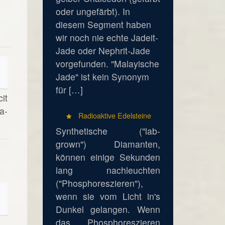
oder ungefärbt). In
diesem Segment haben
wir noch nie echte Jadeit-
Jade oder Nephrit-Jade
vorgefunden. "Malayische
Jade" ist kein Synonym
für […]
it
a-
Radioaktive Edelsteine
Synthetische ("lab-
grown") Diamanten,
können einige Sekunden
lang nachleuchten
("Phosphoreszieren"),
wenn sie vom Licht in's
Dunkel gelangen. Wenn
das Phosphoreszieren