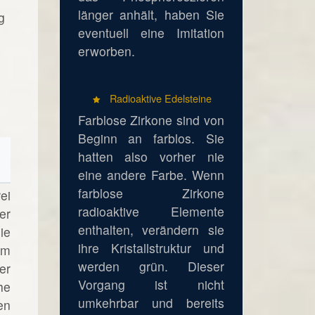
länger anhält, haben Sie
g
eventuell eine Imitation
erworben.
Radioaktive Edelsteine
Farblose Zirkone sind von
Beginn an farblos. Sie
hatten also vorher nie
eine andere Farbe. Wenn
farblose Zirkone
ei
radioaktive Elemente
er
enthalten, verändern sie
ie
ihre Kristallstruktur und
em
werden grün. Dieser
er
Vorgang ist nicht
he
umkehrbar und bereits
en