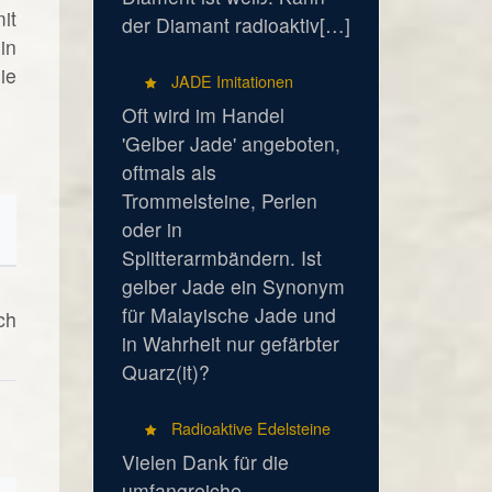
it
der Diamant radioaktiv[…]
in
ie
JADE Imitationen
Oft wird im Handel
'Gelber Jade' angeboten,
oftmals als
Trommelsteine, Perlen
oder in
Splitterarmbändern. Ist
gelber Jade ein Synonym
für Malayische Jade und
ch
in Wahrheit nur gefärbter
Quarz(it)?
Radioaktive Edelsteine
Vielen Dank für die
umfangreiche