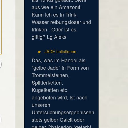
aus wie ein Amazonit.
Kann ich es in Trink
Wasser reibungsloser und
trinken . Oder ist es
giftig? Lg Aleks
JADE Imitationen
Das, was im Handel als
"gelbe Jade" in Form von
Trommelsteinen,
Splitterketten,
Kugelketten etc
angeboten wird, ist nach
unseren
Untersuchungsergebnissen
stets gelber Calcit oder
gelber Chalcedon (gefärbt