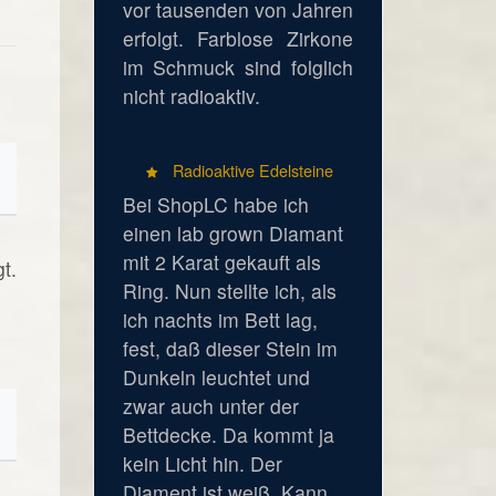
vor tausenden von Jahren
erfolgt. Farblose Zirkone
im Schmuck sind folglich
nicht radioaktiv.
Radioaktive Edelsteine
Bei ShopLC habe ich
einen lab grown Diamant
mit 2 Karat gekauft als
t.
Ring. Nun stellte ich, als
ich nachts im Bett lag,
fest, daß dieser Stein im
Dunkeln leuchtet und
zwar auch unter der
Bettdecke. Da kommt ja
kein Licht hin. Der
Diament ist weiß. Kann