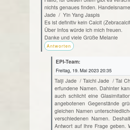
nichts genaues finden. Handelsnamen 
Jade / Yin Yang Jaspis
Es ist definitiv kein Calcit (Zebracalci
Über Infos würde ich mich freuen.
Danke und viele Grüße Melanie
Antworten
EPI-Team:
Freitag, 19. Mai 2023 20:35
Taiji Jade / Taichi Jade / Tai C
erfundene Namen. Dahinter kann
auch schlicht eine Glasimitati
angebotenen Gegenstände grü
gleichen Namen unterschiedlich
verschiedenen Namen. Deshalb 
Antwort auf Ihre Frage geben. 