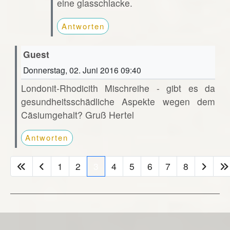
eine glasschlacke.
Antworten
Guest
Donnerstag, 02. Juni 2016 09:40
Londonit-Rhodicith Mischreihe - gibt es da
gesundheitsschädliche Aspekte wegen dem
Cäsiumgehalt? Gruß Hertel
Antworten
1
2
3
4
5
6
7
8