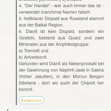
4. "Der Handel" - wer auch immer das ist -
verwendet manchmal Namen falsch.
5. hellblauer Diopsid aus Russland stammt
aus der Baikal Region.
6. Dianit ist kein Diopsid, sondern ein
Gestein, bestend aus Quarz und zwei
Mineralen aus der Amphibolgruppe:
a) Tremolit und
b) Arfvedsonit.
Gefunden wird Dianit als Nebenprodukt bei
der Gewinnung von Nephrit-Jade in Sakha
(früher Jakutien), in den Murrun Bergen
Sibiriens - dort wo auch der Charoit her
kommt.
Antworten