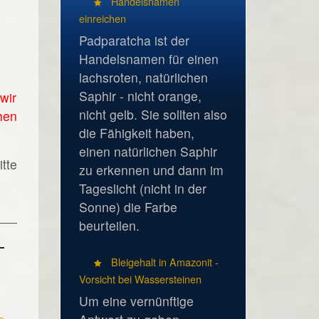
Handelsnamen
einreichen
Padparatcha ist der
Handelsnamen für einen
lachsroten, natürlichen
Saphir - nicht orange,
wir
nicht gelb. Sie sollten also
hen
die Fähigkeit haben,
einen natürlichen Saphir
tte
zu erkennen und dann im
Tageslicht (nicht in der
Sonne) die Farbe
beurteilen.
Bleigehalt in Amazonit -
Vorsicht bei Wassersteinen
Um eine vernünftige