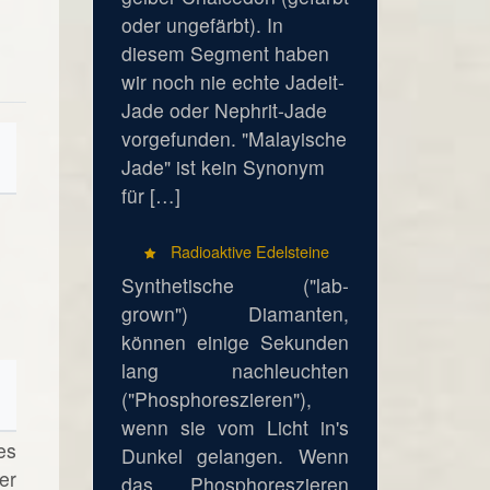
oder ungefärbt). In
diesem Segment haben
wir noch nie echte Jadeit-
Jade oder Nephrit-Jade
vorgefunden. "Malayische
Jade" ist kein Synonym
für […]
Radioaktive Edelsteine
Synthetische ("lab-
grown") Diamanten,
können einige Sekunden
lang nachleuchten
("Phosphoreszieren"),
wenn sie vom Licht in's
es
Dunkel gelangen. Wenn
er
das Phosphoreszieren