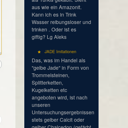
aus wie ein Amazonit.
Kann ich es in Trink
Wasser reibungsloser und
trinken . Oder ist es
giftig? Lg Aleks
JADE Imitationen
Das, was im Handel als
"gelbe Jade" in Form von
Trommelsteinen,
Splitterketten,
Kugelketten etc
angeboten wird, ist nach
unseren
Untersuchungsergebnissen
stets gelber Calcit oder
gelber Chalcedon (gefärbt