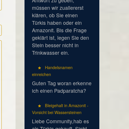
Antwort zu geben,
müssen wir zuallererst
klären, ob Sie einen
Türkis haben oder ein
Amazonit. Bis die Frage
geklärt ist, legen Sie den
Stein besser nicht in
Trinkwasser ein.
Handelsnamen
einreichen
Guten Tag woran erkenne
ich einen Padparatcha?
Bleigehalt in Amazonit -
Vorsicht bei Wassersteinen
Liebe Community,hab es
als Türkis gekauft. Sieht