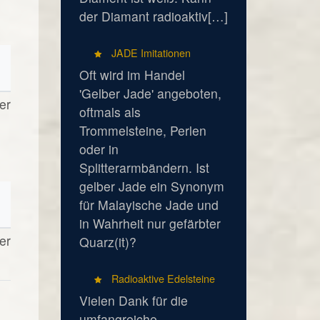
der Diamant radioaktiv[…]
JADE Imitationen
Oft wird im Handel
'Gelber Jade' angeboten,
er
oftmals als
Trommelsteine, Perlen
oder in
Splitterarmbändern. Ist
gelber Jade ein Synonym
für Malayische Jade und
in Wahrheit nur gefärbter
er
Quarz(it)?
Radioaktive Edelsteine
Vielen Dank für die
umfangreiche