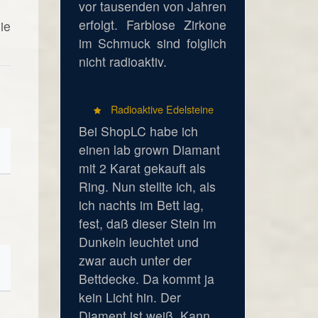
vor tausenden von Jahren
erfolgt. Farblose Zirkone
ie
im Schmuck sind folglich
nicht radioaktiv.
Radioaktive Edelsteine
Bei ShopLC habe ich
einen lab grown Diamant
mit 2 Karat gekauft als
Ring. Nun stellte ich, als
ich nachts im Bett lag,
fest, daß dieser Stein im
Dunkeln leuchtet und
zwar auch unter der
Bettdecke. Da kommt ja
kein Licht hin. Der
Diament ist weiß. Kann