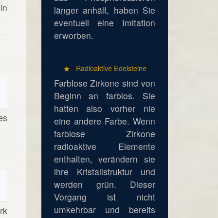
in
länger anhält, haben Sie
eventuell eine Imitation
erworben.
Radioaktive Edelsteine
Farblose Zirkone sind von
Beginn an farblos. Sie
hatten also vorher nie
es
eine andere Farbe. Wenn
farblose Zirkone
radioaktive Elemente
enthalten, verändern sie
ihre Kristallstruktur und
werden grün. Dieser
Vorgang ist nicht
umkehrbar und bereits
rk