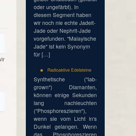
oder ungefärbt). In
diesem Segment haben
wir noch nie echte Jadeit-
Jade oder Nephrit-Jade
vorgefunden. "Malayische
Jade" ist kein Synonym
für […]
ir
Radioaktive Edelsteine
Synthetische ("lab-
grown") Diamanten,
können einige Sekunden
lang nachleuchten
("Phosphoreszieren"),
wenn sie vom Licht in's
Dunkel gelangen. Wenn
das Phosphoreszieren