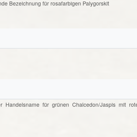
ende Bezeichnung für rosafarbigen Palygorskit
nter Handelsname für grünen Chalcedon/Jaspis mit rot