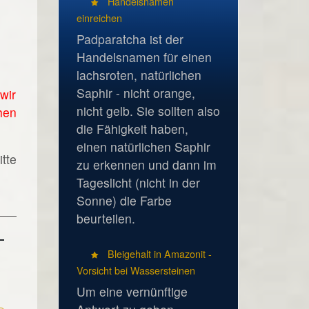
Handelsnamen
einreichen
Padparatcha ist der
Handelsnamen für einen
lachsroten, natürlichen
Saphir - nicht orange,
wir
nicht gelb. Sie sollten also
hen
die Fähigkeit haben,
einen natürlichen Saphir
tte
zu erkennen und dann im
Tageslicht (nicht in der
Sonne) die Farbe
beurteilen.
Bleigehalt in Amazonit -
Vorsicht bei Wassersteinen
Um eine vernünftige