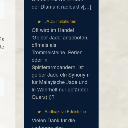
der Diamant radioaktiv[…]
JADE Imitationen
Oft wird im Handel
'Gelber Jade' angeboten,
Es
oftmals als
te
Trommelsteine, Perlen
oder in
Splitterarmbändern. Ist
gelber Jade ein Synonym
für Malayische Jade und
in Wahrheit nur gefärbter
Quarz(it)?
Radioaktive Edelsteine
Vielen Dank für die
umfangreiche