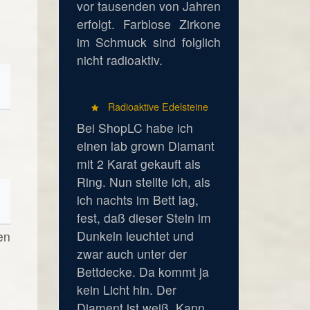
vor tausenden von Jahren
erfolgt. Farblose Zirkone
im Schmuck sind folglich
nicht radioaktiv.
Radioaktive Edelsteine
Bei ShopLC habe ich
einen lab grown Diamant
mit 2 Karat gekauft als
Ring. Nun stellte ich, als
ich nachts im Bett lag,
fest, daß dieser Stein im
Dunkeln leuchtet und
en
zwar auch unter der
Bettdecke. Da kommt ja
kein Licht hin. Der
Diament ist weiß. Kann