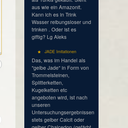
aus wie ein Amazonit.
Kann ich es in Trink
Wasser reibungsloser und
trinken . Oder ist es
giftig? Lg Aleks
JADE Imitationen
Das, was im Handel als
"gelbe Jade" in Form von
Trommelsteinen,
Splitterketten,
Kugelketten etc
angeboten wird, ist nach
unseren
Untersuchungsergebnissen
stets gelber Calcit oder
gelber Chalcedon (gefärbt