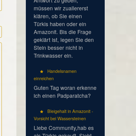
Antwort zu geben,
müssen wir zuallererst
klären, ob Sie einen
Türkis haben oder ein
Amazonit. Bis die Frage
geklärt ist, legen Sie den
Stein besser nicht in
Trinkwasser ein.
Handelsnamen
einreichen
Guten Tag woran erkenne
ich einen Padparatcha?
Bleigehalt in Amazonit -
Vorsicht bei Wassersteinen
Liebe Community,hab es
als Türkis gekauft. Sieht