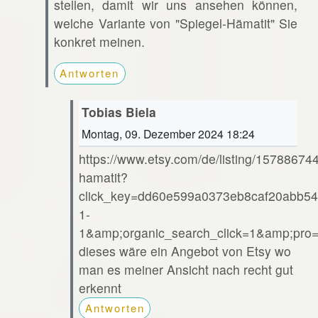
stellen, damit wir uns ansehen können,
welche Variante von "Spiegel-Hämatit" Sie
konkret meinen.
Antworten
Tobias Biela
Montag, 09. Dezember 2024 18:24
https://www.etsy.com/de/listing/15788674
hamatit?
click_key=dd60e599a0373eb8caf20abb54
1-
1&amp;organic_search_click=1&amp;pr
dieses wäre ein Angebot von Etsy wo
man es meiner Ansicht nach recht gut
erkennt
Antworten