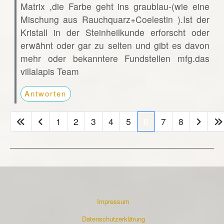
Matrix ,die Farbe geht ins graublau-(wie eine
Mischung aus Rauchquarz+Coelestin ).Ist der
Kristall in der Steinheilkunde erforscht oder
erwähnt oder gar zu selten und gibt es davon
mehr oder bekanntere Fundstellen mfg.das
villalapis Team
Antworten
1
2
3
4
5
6
7
8
Impressum
Datenschutzerklärung