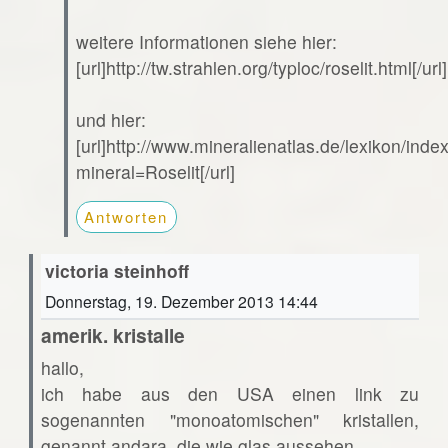
weitere Informationen siehe hier:
[url]http://tw.strahlen.org/typloc/roselit.html[/url]
und hier:
[url]http://www.mineralienatlas.de/lexikon/ind
mineral=Roselit[/url]
Antworten
victoria steinhoff
Donnerstag, 19. Dezember 2013 14:44
amerik. kristalle
hallo,
ich habe aus den USA einen link zu
sogenannten "monoatomischen" kristallen,
genannt andara. die wie glas aussehen.