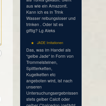
aus wie ein Amazonit.
Kann ich es in Trink
Wasser reibungsloser und
trinken . Oder ist es
giftig? Lg Aleks
JADE Imitationen
Das, was im Handel als
"gelbe Jade" in Form von
Trommelsteinen,
Splitterketten,
Kugelketten etc
angeboten wird, ist nach
unseren
Untersuchungsergebnissen
stets gelber Calcit oder
gelber Chalcedon (gefärbt