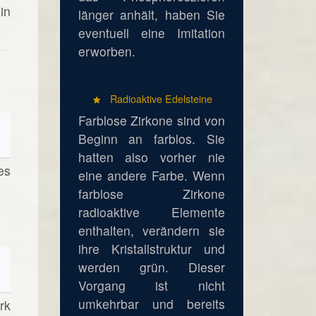
in
länger anhält, haben Sie
eventuell eine Imitation
erworben.
Radioaktive Edelsteine
Farblose Zirkone sind von
Beginn an farblos. Sie
hatten also vorher nie
es
eine andere Farbe. Wenn
farblose Zirkone
radioaktive Elemente
enthalten, verändern sie
ihre Kristallstruktur und
werden grün. Dieser
Vorgang ist nicht
umkehrbar und bereits
rk