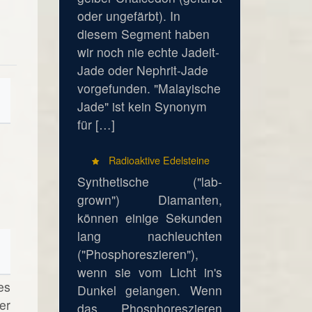
oder ungefärbt). In
diesem Segment haben
wir noch nie echte Jadeit-
Jade oder Nephrit-Jade
vorgefunden. "Malayische
Jade" ist kein Synonym
für […]
Radioaktive Edelsteine
Synthetische ("lab-
grown") Diamanten,
können einige Sekunden
lang nachleuchten
("Phosphoreszieren"),
wenn sie vom Licht in's
es
Dunkel gelangen. Wenn
er
das Phosphoreszieren