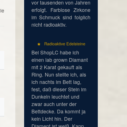
vor tausenden von Jahren
erfolgt. Farblose Zirkone
ie
im Schmuck sind folglich
nicht radioaktiv.
Radioaktive Edelsteine
Bei ShopLC habe ich
einen lab grown Diamant
mit 2 Karat gekauft als
Ring. Nun stellte ich, als
ich nachts im Bett lag,
fest, daß dieser Stein im
Dunkeln leuchtet und
zwar auch unter der
Bettdecke. Da kommt ja
kein Licht hin. Der
Diament ist weiß. Kann