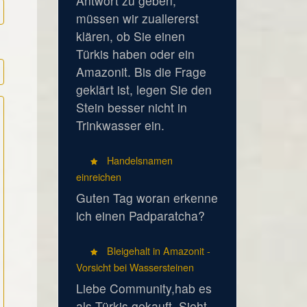
Antwort zu geben,
müssen wir zuallererst
klären, ob Sie einen
Türkis haben oder ein
Amazonit. Bis die Frage
geklärt ist, legen Sie den
Stein besser nicht in
Trinkwasser ein.
Handelsnamen
einreichen
Guten Tag woran erkenne
ich einen Padparatcha?
Bleigehalt in Amazonit -
Vorsicht bei Wassersteinen
Liebe Community,hab es
als Türkis gekauft. Sieht