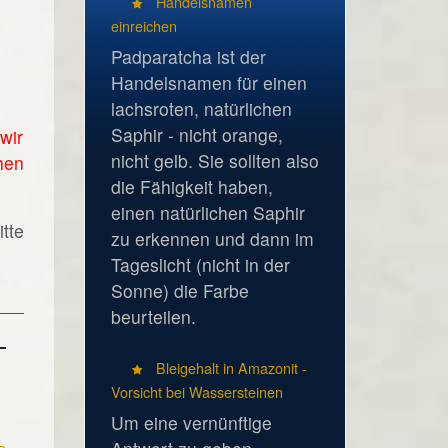
Handelsnamen
einreichen
Padparatcha ist der
Handelsnamen für einen
lachsroten, natürlichen
Saphir - nicht orange,
wir
nicht gelb. Sie sollten also
hen
die Fähigkeit haben,
einen natürlichen Saphir
tte
zu erkennen und dann im
Tageslicht (nicht in der
Sonne) die Farbe
beurteilen.
Bleigehalt in Amazonit -
Vorsicht bei Wassersteinen
Um eine vernünftige