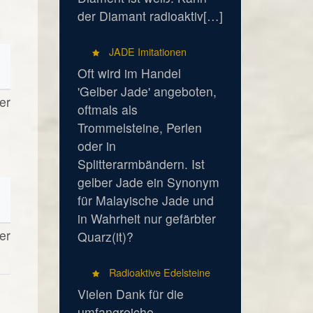
der Diamant radioaktiv[…]
JADE Imitationen
Oft wird im Handel
'Gelber Jade' angeboten,
er
oftmals als
Trommelsteine, Perlen
oder in
Splitterarmbändern. Ist
gelber Jade ein Synonym
für Malayische Jade und
in Wahrheit nur gefärbter
er
Quarz(it)?
Radioaktive Edelsteine
Vielen Dank für die
umfangreiche