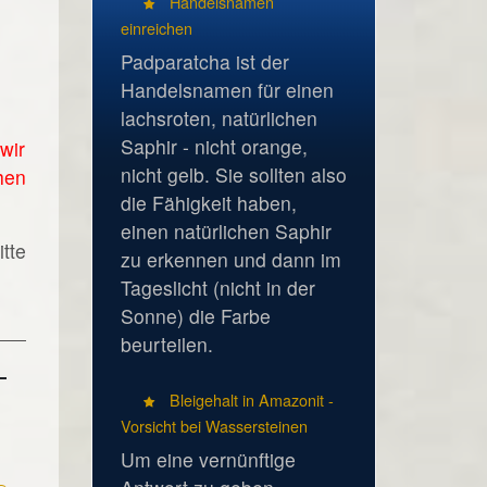
Handelsnamen
einreichen
Padparatcha ist der
Handelsnamen für einen
lachsroten, natürlichen
Saphir - nicht orange,
wir
nicht gelb. Sie sollten also
hen
die Fähigkeit haben,
einen natürlichen Saphir
tte
zu erkennen und dann im
Tageslicht (nicht in der
Sonne) die Farbe
beurteilen.
Bleigehalt in Amazonit -
Vorsicht bei Wassersteinen
Um eine vernünftige