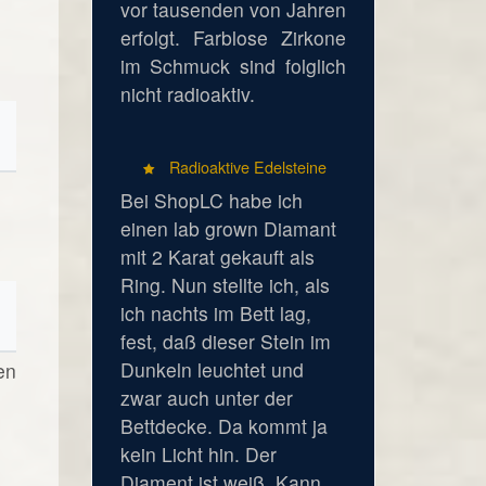
vor tausenden von Jahren
erfolgt. Farblose Zirkone
im Schmuck sind folglich
nicht radioaktiv.
Radioaktive Edelsteine
Bei ShopLC habe ich
einen lab grown Diamant
mit 2 Karat gekauft als
Ring. Nun stellte ich, als
ich nachts im Bett lag,
fest, daß dieser Stein im
Dunkeln leuchtet und
en
zwar auch unter der
Bettdecke. Da kommt ja
kein Licht hin. Der
Diament ist weiß. Kann