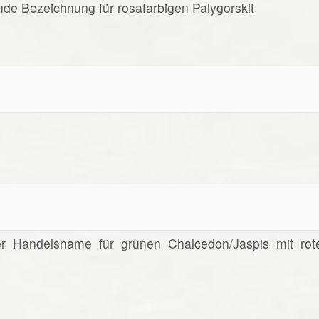
ende Bezeichnung für rosafarbigen Palygorskit
nter Handelsname für grünen Chalcedon/Jaspis mit rot