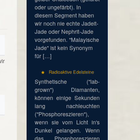
oder ungefärbt). In
diesem Segment haben
wir noch nie echte Jadeit-
Jade oder Nephrit-Jade
vorgefunden. "Malayische
Jade" ist kein Synonym
für […]
ir
Radioaktive Edelsteine
Synthetische ("lab-
grown") Diamanten,
können einige Sekunden
lang nachleuchten
("Phosphoreszieren"),
wenn sie vom Licht in's
Dunkel gelangen. Wenn
das Phosphoreszieren