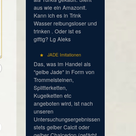
aus wie ein Amazonit.
Kann ich es in Trink
Wasser reibungsloser und
trinken . Oder ist es
giftig? Lg Aleks
JADE Imitationen
Das, was im Handel als
"gelbe Jade" in Form von
Trommelsteinen,
Splitterketten,
Kugelketten etc
angeboten wird, ist nach
unseren
Untersuchungsergebnissen
stets gelber Calcit oder
gelber Chalcedon (gefärbt