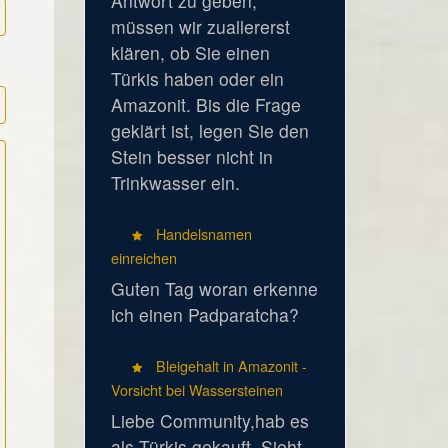
Antwort zu geben,
müssen wir zuallererst
klären, ob Sie einen
Türkis haben oder ein
Amazonit. Bis die Frage
geklärt ist, legen Sie den
Stein besser nicht in
Trinkwasser ein.
Handelsnamen
einreichen
Guten Tag woran erkenne
ich einen Padparatcha?
Bleigehalt in Amazonit -
Vorsicht bei Wassersteinen
Liebe Community,hab es
als Türkis gekauft. Sieht