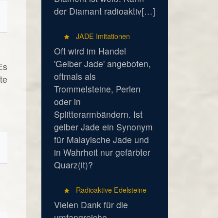
der Diamant radioaktiv[…]
JADE Imitationen
Oft wird im Handel
'Gelber Jade' angeboten,
Es
oftmals als
te
Trommelsteine, Perlen
oder in
Splitterarmbändern. Ist
gelber Jade ein Synonym
für Malayische Jade und
in Wahrheit nur gefärbter
Quarz(it)?
Radioaktive Edelsteine
Vielen Dank für die
umfangreiche