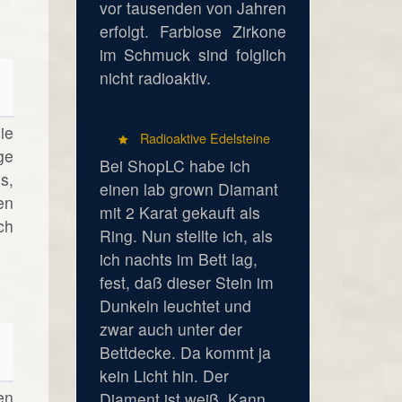
vor tausenden von Jahren
erfolgt. Farblose Zirkone
im Schmuck sind folglich
nicht radioaktiv.
ie
Radioaktive Edelsteine
ge
Bei ShopLC habe ich
s,
einen lab grown Diamant
en
mit 2 Karat gekauft als
ch
Ring. Nun stellte ich, als
ich nachts im Bett lag,
fest, daß dieser Stein im
Dunkeln leuchtet und
zwar auch unter der
Bettdecke. Da kommt ja
kein Licht hin. Der
en
Diament ist weiß. Kann