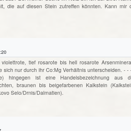
t, die auf diesen Stein zutreffen könnten. Kann mir 
:20
iolettrote, tief rosarote bis hell rosarote Arsenminera
ich nur durch ihr Co:Mg Verhältnis unterscheiden. - - -
) hingegen ist eine Handelsbezeichnung aus d
chten, braunen bis beigefarbenen Kalkstein (Kalkstei
ovo Selo/Drnis/Dalmatien).
7