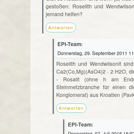
gestoßen: Roselith und Wendwilsoni
jemand helfen?
Antworten
EPI-Team:
Donnerstag, 29. September 2011 11
Roselith und Wendwilsonit sind v
Ca2(Co,Mg)(AsO4)2 · 2 H2O, die s
- Rosalit (ohne h am Ende
Steinmetzbranche für einen di
Konglomerat) aus Kroatien (Pavk
Antworten
EPI-Team:
Donnerstag, 07. Juli 2016 16:0