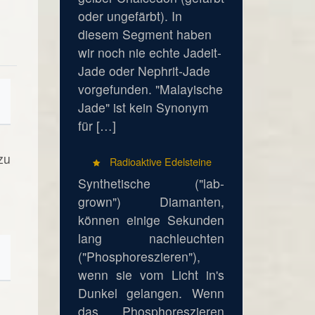
oder ungefärbt). In
diesem Segment haben
wir noch nie echte Jadeit-
Jade oder Nephrit-Jade
vorgefunden. "Malayische
Jade" ist kein Synonym
für […]
zu
Radioaktive Edelsteine
Synthetische ("lab-
grown") Diamanten,
können einige Sekunden
lang nachleuchten
("Phosphoreszieren"),
wenn sie vom Licht in's
Dunkel gelangen. Wenn
das Phosphoreszieren