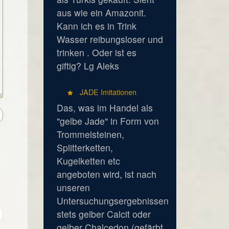
aus wie ein Amazonit.
Kann ich es in Trink
Wasser reibungsloser und
trinken . Oder ist es
giftig? Lg Aleks
JADE Imitationen
Das, was im Handel als
"gelbe Jade" in Form von
Trommelsteinen,
Splitterketten,
Kugelketten etc
angeboten wird, ist nach
unseren
Untersuchungsergebnissen
stets gelber Calcit oder
gelber Chalcedon (gefärbt