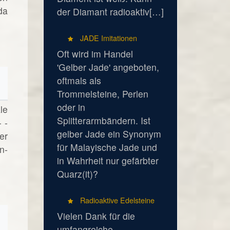
da
der Diamant radioaktiv[…]
JADE Imitationen
Oft wird im Handel
'Gelber Jade' angeboten,
oftmals als
Trommelsteine, Perlen
oder in
le
Splitterarmbändern. Ist
 -
gelber Jade ein Synonym
er
für Malayische Jade und
n-
in Wahrheit nur gefärbter
Quarz(it)?
Radioaktive Edelsteine
Vielen Dank für die
umfangreiche