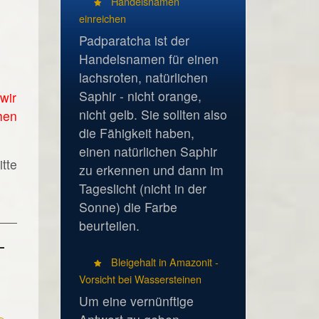
Handelsnamen
einreichen
Padparatcha ist der
Handelsnamen für einen
lachsroten, natürlichen
Saphir - nicht orange,
wir
nicht gelb. Sie sollten also
hen
die Fähigkeit haben,
einen natürlichen Saphir
tte
zu erkennen und dann im
Tageslicht (nicht in der
Sonne) die Farbe
beurteilen.
Bleigehalt in Amazonit -
Vorsicht bei Wassersteinen
Um eine vernünftige