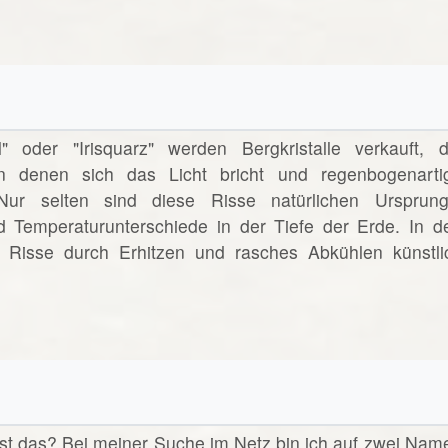
" oder "Irisquarz" werden Bergkristalle verkauft, d
an denen sich das Licht bricht und regenbogenarti
 Nur selten sind diese Risse natürlichen Ursprung
d Temperaturunterschiede in der Tiefe der Erde. In d
e Risse durch Erhitzen und rasches Abkühlen künstli
ist das? Bei meiner Suche im Netz bin ich auf zwei Nam