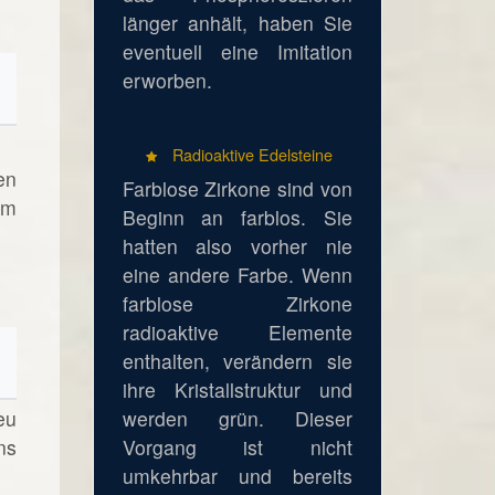
länger anhält, haben Sie
eventuell eine Imitation
erworben.
Radioaktive Edelsteine
en
Farblose Zirkone sind von
Im
Beginn an farblos. Sie
hatten also vorher nie
eine andere Farbe. Wenn
farblose Zirkone
radioaktive Elemente
enthalten, verändern sie
ihre Kristallstruktur und
werden grün. Dieser
eu
Vorgang ist nicht
ns
umkehrbar und bereits