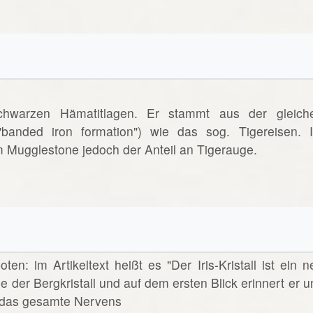
schwarzen Hämatitlagen. Er stammt aus der gleich
"banded iron formation") wie das sog. Tigereisen. 
im Mugglestone jedoch der Anteil an Tigerauge.
oten: im Artikeltext heißt es "Der Iris-Kristall ist ein n
ie der Bergkristall und auf dem ersten Blick erinnert er u
ür das gesamte Nervens