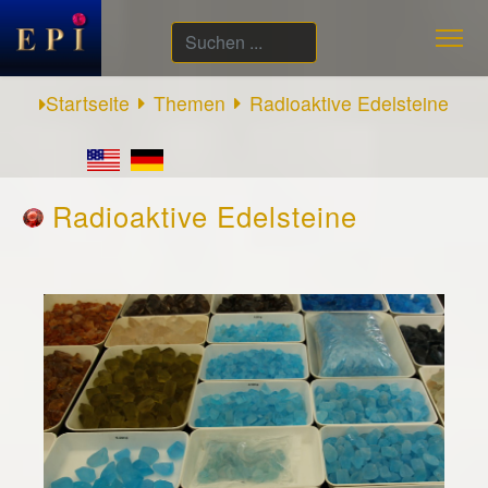
Suchen
...
Startseite
Themen
Radioaktive Edelsteine
Radioaktive Edelsteine