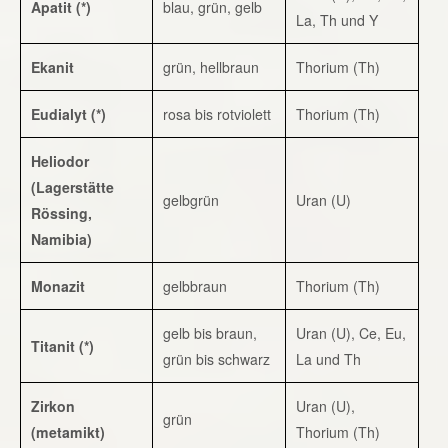
Apatit (*)
blau, grün, gelb
La, Th und Y
Ekanit
grün, hellbraun
Thorium (Th)
Eudialyt (*)
rosa bis rotviolett
Thorium (Th)
Heliodor
(Lagerstätte
gelbgrün
Uran (U)
Rössing,
Namibia)
Monazit
gelbbraun
Thorium (Th)
gelb bis braun,
Uran (U), Ce, Eu,
Titanit (*)
grün bis schwarz
La und Th
Zirkon
Uran (U),
grün
(metamikt)
Thorium (Th)