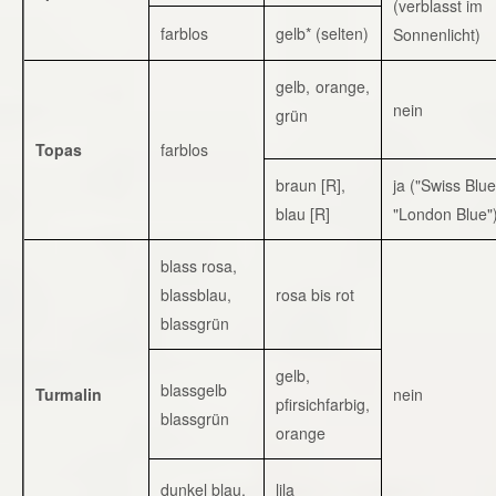
(verblasst im
farblos
gelb* (selten)
Sonnenlicht)
gelb, orange,
nein
grün
Topas
farblos
braun [R],
ja ("Swiss Blue
blau [R]
"London Blue"
blass rosa,
blassblau,
rosa bis rot
blassgrün
gelb,
blassgelb
Turmalin
nein
pfirsichfarbig,
blassgrün
orange
dunkel blau,
lila