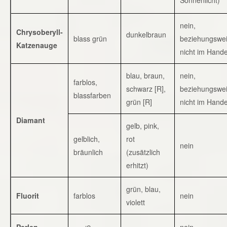
nein,
Chrysoberyll-
dunkelbraun
blass grün
beziehungswe
Katzenauge
nicht im Hande
blau, braun,
nein,
farblos,
schwarz [R],
beziehungswe
blassfarben
grün [R]
nicht im Hande
Diamant
gelb, pink,
gelblich,
rot
nein
bräunlich
(zusätzlich
erhitzt)
grün, blau,
Fluorit
farblos
nein
violett
Perlen
nein