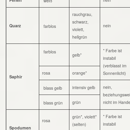
weiß
rauchgrau,
schwarz,
Quarz
nein
farblos
violett,
hellgrün
* Farbe ist
farblos
gelb*
instabil
(verblasst im
rosa
orange*
Sonnenlicht)
Saphir
nein,
intensiv gelb
blass gelb
beziehungswe
grün
nicht im Hande
blass grün
* Farbe ist
grün*, violett*
rosa
instabil
(selten)
Spodumen