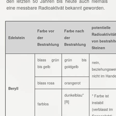
den letzten 50 Jahren bis heute auch niemals
eine messbare Radioaktivät bekannt geworden.
potentielle
Farbe vor
Farbe nach
Radioaktivitä
Edelstein
der
der
von bestrahlt
Bestrahlung
Bestrahlung
Steinen
blass grün
grün bis
nein,
bis gelb
goldgelb
beziehungswe
nicht im Hande
blass rosa
orangerot
Beryll
dunkelblau*
* Farbe ist
[R]
instabil
farblos
(verblasst im
Sonnenlicht)