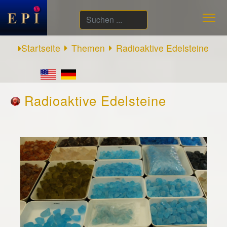
Suchen
...
Startseite
Themen
Radioaktive Edelsteine
Radioaktive Edelsteine