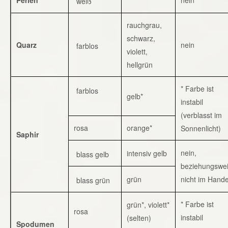
weiß
rauchgrau,
schwarz,
Quarz
nein
farblos
violett,
hellgrün
* Farbe ist
farblos
gelb*
instabil
(verblasst im
rosa
orange*
Sonnenlicht)
Saphir
nein,
intensiv gelb
blass gelb
beziehungswe
grün
nicht im Hande
blass grün
* Farbe ist
grün*, violett*
rosa
instabil
(selten)
Spodumen