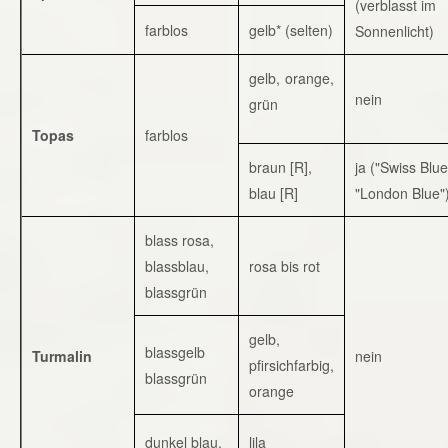
(verblasst im
farblos
gelb* (selten)
Sonnenlicht)
gelb, orange,
nein
grün
Topas
farblos
braun [R],
ja ("Swiss Blue
blau [R]
"London Blue"
blass rosa,
blassblau,
rosa bis rot
blassgrün
gelb,
blassgelb
Turmalin
nein
pfirsichfarbig,
blassgrün
orange
dunkel blau,
lila