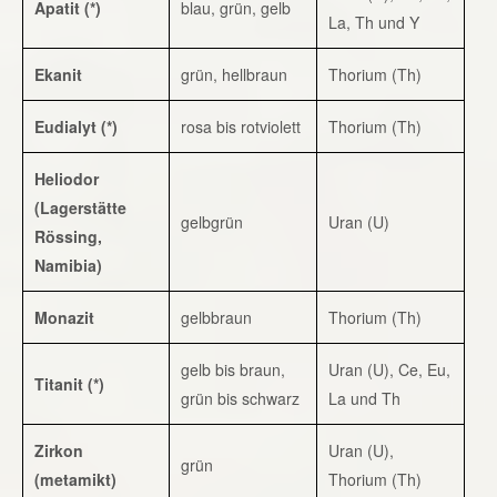
Apatit (*)
blau, grün, gelb
La, Th und Y
Ekanit
grün, hellbraun
Thorium (Th)
Eudialyt (*)
rosa bis rotviolett
Thorium (Th)
Heliodor
(Lagerstätte
gelbgrün
Uran (U)
Rössing,
Namibia)
Monazit
gelbbraun
Thorium (Th)
gelb bis braun,
Uran (U), Ce, Eu,
Titanit (*)
grün bis schwarz
La und Th
Zirkon
Uran (U),
grün
(metamikt)
Thorium (Th)