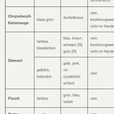
nein,
Chrysoberyll-
dunkelbraun
blass grün
beziehungswe
Katzenauge
nicht im Hande
blau, braun,
nein,
farblos,
schwarz [R],
beziehungswe
blassfarben
grün [R]
nicht im Hande
Diamant
gelb, pink,
gelblich,
rot
nein
bräunlich
(zusätzlich
erhitzt)
grün, blau,
Fluorit
farblos
nein
violett
Perlen
nein