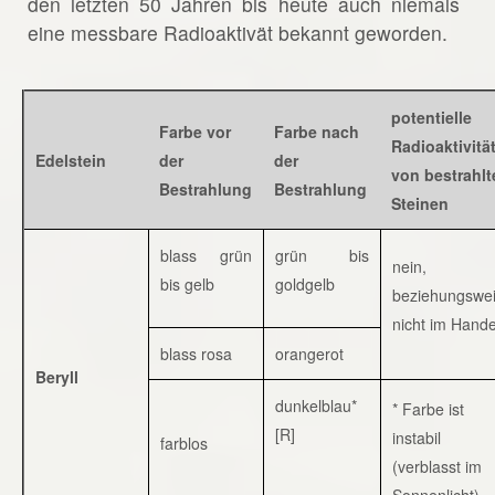
den letzten 50 Jahren bis heute auch niemals
eine messbare Radioaktivät bekannt geworden.
potentielle
Farbe vor
Farbe nach
Radioaktivitä
Edelstein
der
der
von bestrahlt
Bestrahlung
Bestrahlung
Steinen
blass grün
grün bis
nein,
bis gelb
goldgelb
beziehungswe
nicht im Hande
blass rosa
orangerot
Beryll
dunkelblau*
* Farbe ist
[R]
instabil
farblos
(verblasst im
Sonnenlicht)