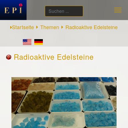
Suchen
...
Startseite
Themen
Radioaktive Edelsteine
Radioaktive Edelsteine