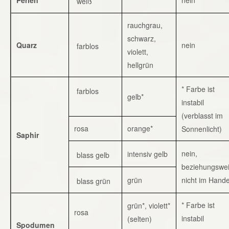
weiß
rauchgrau,
schwarz,
Quarz
nein
farblos
violett,
hellgrün
* Farbe ist
farblos
gelb*
instabil
(verblasst im
rosa
orange*
Sonnenlicht)
Saphir
nein,
intensiv gelb
blass gelb
beziehungswe
grün
nicht im Hande
blass grün
* Farbe ist
grün*, violett*
rosa
instabil
(selten)
Spodumen