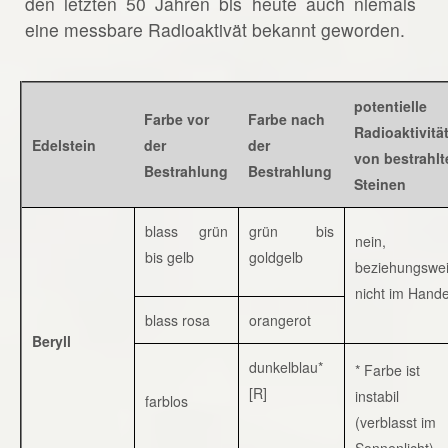
den letzten 50 Jahren bis heute auch niemals
eine messbare Radioaktivät bekannt geworden.
potentielle
Farbe vor
Farbe nach
Radioaktivitä
Edelstein
der
der
von bestrahlt
Bestrahlung
Bestrahlung
Steinen
blass grün
grün bis
nein,
bis gelb
goldgelb
beziehungswe
nicht im Hande
blass rosa
orangerot
Beryll
dunkelblau*
* Farbe ist
[R]
instabil
farblos
(verblasst im
Sonnenlicht)