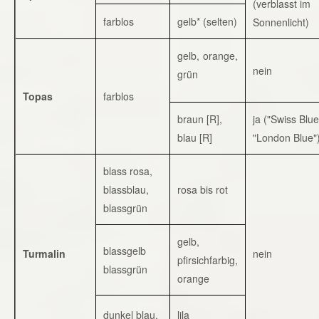
(verblasst im
farblos
gelb* (selten)
Sonnenlicht)
gelb, orange,
nein
grün
Topas
farblos
braun [R],
ja ("Swiss Blue
blau [R]
"London Blue"
blass rosa,
blassblau,
rosa bis rot
blassgrün
gelb,
blassgelb
Turmalin
nein
pfirsichfarbig,
blassgrün
orange
dunkel blau,
lila