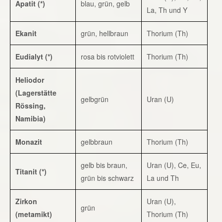
Apatit (*)
blau, grün, gelb
La, Th und Y
Ekanit
grün, hellbraun
Thorium (Th)
Eudialyt (*)
rosa bis rotviolett
Thorium (Th)
Heliodor
(Lagerstätte
gelbgrün
Uran (U)
Rössing,
Namibia)
Monazit
gelbbraun
Thorium (Th)
gelb bis braun,
Uran (U), Ce, Eu,
Titanit (*)
grün bis schwarz
La und Th
Zirkon
Uran (U),
grün
(metamikt)
Thorium (Th)