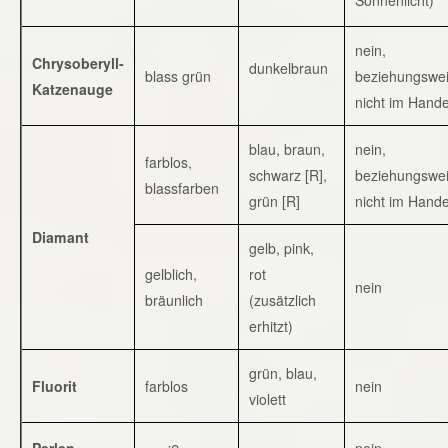
nein,
Chrysoberyll-
dunkelbraun
blass grün
beziehungswe
Katzenauge
nicht im Hande
blau, braun,
nein,
farblos,
schwarz [R],
beziehungswe
blassfarben
grün [R]
nicht im Hande
Diamant
gelb, pink,
gelblich,
rot
nein
bräunlich
(zusätzlich
erhitzt)
grün, blau,
Fluorit
farblos
nein
violett
Perlen
nein