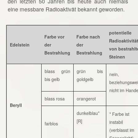
den letzten 50 Jahren bis heute auch niemals
eine messbare Radioaktivät bekannt geworden.
potentielle
Farbe vor
Farbe nach
Radioaktivitä
Edelstein
der
der
von bestrahlt
Bestrahlung
Bestrahlung
Steinen
blass grün
grün bis
nein,
bis gelb
goldgelb
beziehungswe
nicht im Hande
blass rosa
orangerot
Beryll
dunkelblau*
* Farbe ist
[R]
instabil
farblos
(verblasst im
Sonnenlicht)