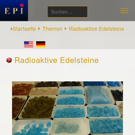
Suchen
...
Startseite
Themen
Radioaktive Edelsteine
Radioaktive Edelsteine