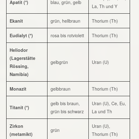
Apatit (*)
blau, grün, gelb
La, Th und Y
Ekanit
grün, hellbraun
Thorium (Th)
Eudialyt (*)
rosa bis rotviolett
Thorium (Th)
Heliodor
(Lagerstätte
gelbgrün
Uran (U)
Rössing,
Namibia)
Monazit
gelbbraun
Thorium (Th)
gelb bis braun,
Uran (U), Ce, Eu,
Titanit (*)
grün bis schwarz
La und Th
Zirkon
Uran (U),
grün
(metamikt)
Thorium (Th)