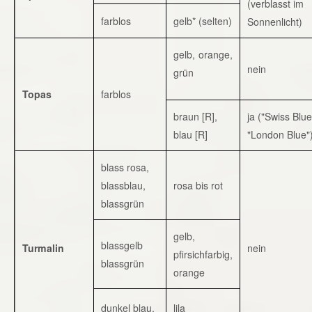
(verblasst im
farblos
gelb* (selten)
Sonnenlicht)
gelb, orange,
nein
grün
Topas
farblos
braun [R],
ja ("Swiss Blue
blau [R]
"London Blue"
blass rosa,
blassblau,
rosa bis rot
blassgrün
gelb,
blassgelb
Turmalin
nein
pfirsichfarbig,
blassgrün
orange
dunkel blau,
lila