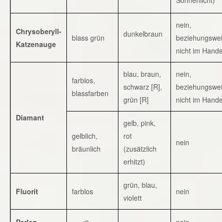
nein,
Chrysoberyll-
dunkelbraun
blass grün
beziehungswe
Katzenauge
nicht im Hande
blau, braun,
nein,
farblos,
schwarz [R],
beziehungswe
blassfarben
grün [R]
nicht im Hande
Diamant
gelb, pink,
gelblich,
rot
nein
bräunlich
(zusätzlich
erhitzt)
grün, blau,
Fluorit
farblos
nein
violett
Perlen
nein