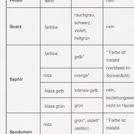
weiß
rauchgrau,
schwarz,
Quarz
nein
farblos
violett,
hellgrün
* Farbe ist
farblos
gelb*
instabil
(verblasst im
rosa
orange*
Sonnenlicht)
Saphir
nein,
intensiv gelb
blass gelb
beziehungswe
grün
nicht im Hande
blass grün
* Farbe ist
grün*, violett*
rosa
instabil
(selten)
Spodumen