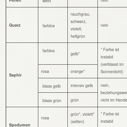
weiß
rauchgrau,
schwarz,
Quarz
nein
farblos
violett,
hellgrün
* Farbe ist
farblos
gelb*
instabil
(verblasst im
rosa
orange*
Sonnenlicht)
Saphir
nein,
intensiv gelb
blass gelb
beziehungswe
grün
nicht im Hande
blass grün
* Farbe ist
grün*, violett*
rosa
instabil
(selten)
Spodumen