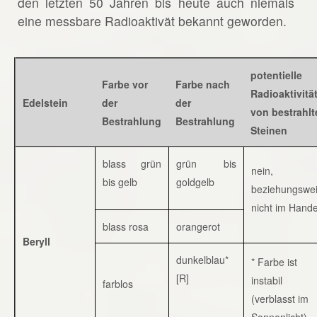
den letzten 50 Jahren bis heute auch niemals
eine messbare Radioaktivät bekannt geworden.
potentielle
Farbe vor
Farbe nach
Radioaktivitä
Edelstein
der
der
von bestrahlt
Bestrahlung
Bestrahlung
Steinen
blass grün
grün bis
nein,
bis gelb
goldgelb
beziehungswe
nicht im Hande
blass rosa
orangerot
Beryll
dunkelblau*
* Farbe ist
[R]
instabil
farblos
(verblasst im
Sonnenlicht)