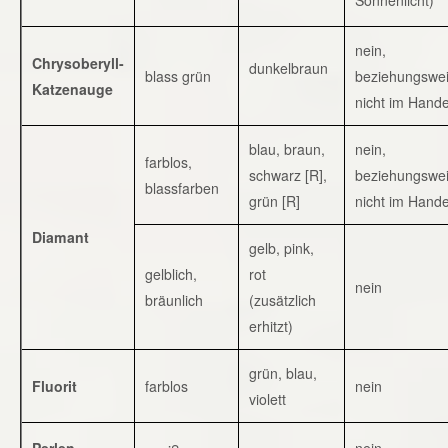
nein,
Chrysoberyll-
dunkelbraun
blass grün
beziehungswe
Katzenauge
nicht im Hande
blau, braun,
nein,
farblos,
schwarz [R],
beziehungswe
blassfarben
grün [R]
nicht im Hande
Diamant
gelb, pink,
gelblich,
rot
nein
bräunlich
(zusätzlich
erhitzt)
grün, blau,
Fluorit
farblos
nein
violett
Perlen
nein