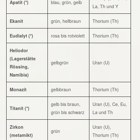
Apatit (*)
blau, grün, gelb
La, Th und Y
Ekanit
grün, hellbraun
Thorium (Th)
Eudialyt (*)
rosa bis rotviolett
Thorium (Th)
Heliodor
(Lagerstätte
gelbgrün
Uran (U)
Rössing,
Namibia)
Monazit
gelbbraun
Thorium (Th)
gelb bis braun,
Uran (U), Ce, Eu,
Titanit (*)
grün bis schwarz
La und Th
Zirkon
Uran (U),
grün
(metamikt)
Thorium (Th)