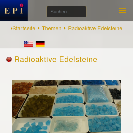
Suchen
...
Startseite
Themen
Radioaktive Edelsteine
Radioaktive Edelsteine