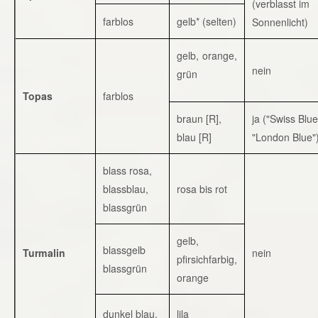
(verblasst im
farblos
gelb* (selten)
Sonnenlicht)
gelb, orange,
nein
grün
Topas
farblos
braun [R],
ja ("Swiss Blue
blau [R]
"London Blue"
blass rosa,
blassblau,
rosa bis rot
blassgrün
gelb,
blassgelb
Turmalin
nein
pfirsichfarbig,
blassgrün
orange
dunkel blau,
lila