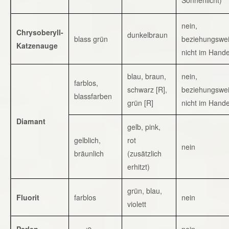
nein,
Chrysoberyll-
dunkelbraun
blass grün
beziehungswe
Katzenauge
nicht im Hande
blau, braun,
nein,
farblos,
schwarz [R],
beziehungswe
blassfarben
grün [R]
nicht im Hande
Diamant
gelb, pink,
gelblich,
rot
nein
bräunlich
(zusätzlich
erhitzt)
grün, blau,
Fluorit
farblos
nein
violett
Perlen
nein