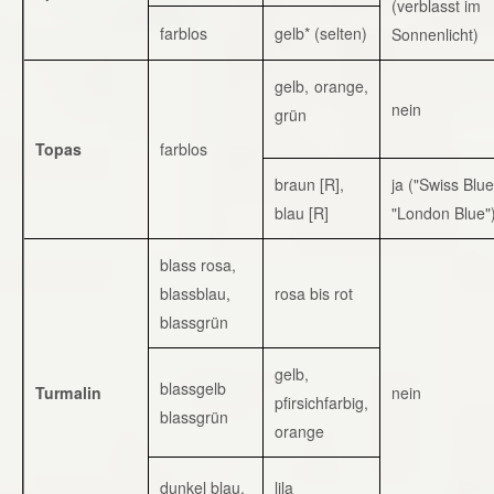
(verblasst im
farblos
gelb* (selten)
Sonnenlicht)
gelb, orange,
nein
grün
Topas
farblos
braun [R],
ja ("Swiss Blue
blau [R]
"London Blue"
blass rosa,
blassblau,
rosa bis rot
blassgrün
gelb,
blassgelb
Turmalin
nein
pfirsichfarbig,
blassgrün
orange
dunkel blau,
lila