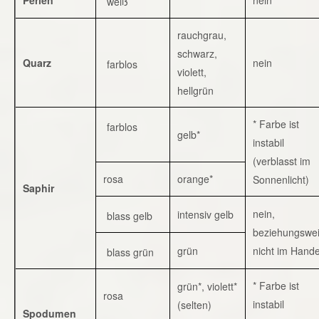
weiß
rauchgrau,
schwarz,
Quarz
nein
farblos
violett,
hellgrün
* Farbe ist
farblos
gelb*
instabil
(verblasst im
rosa
orange*
Sonnenlicht)
Saphir
nein,
intensiv gelb
blass gelb
beziehungswe
grün
nicht im Hande
blass grün
* Farbe ist
grün*, violett*
rosa
instabil
(selten)
Spodumen