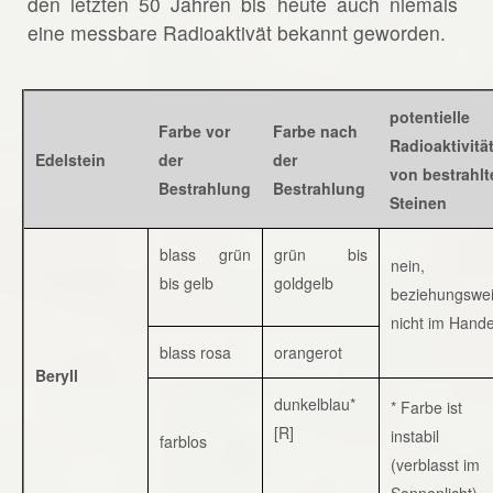
den letzten 50 Jahren bis heute auch niemals
eine messbare Radioaktivät bekannt geworden.
potentielle
Farbe vor
Farbe nach
Radioaktivitä
Edelstein
der
der
von bestrahlt
Bestrahlung
Bestrahlung
Steinen
blass grün
grün bis
nein,
bis gelb
goldgelb
beziehungswe
nicht im Hande
blass rosa
orangerot
Beryll
dunkelblau*
* Farbe ist
[R]
instabil
farblos
(verblasst im
Sonnenlicht)