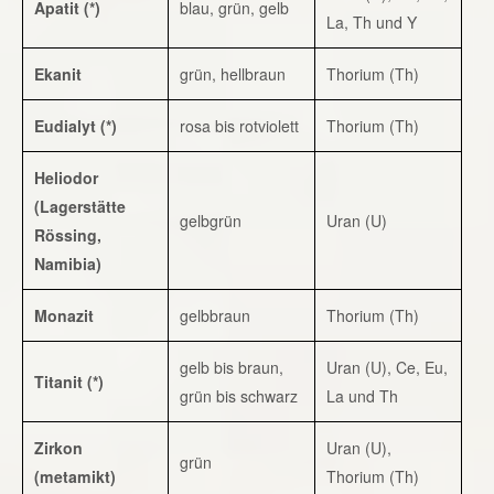
Apatit (*)
blau, grün, gelb
La, Th und Y
Ekanit
grün, hellbraun
Thorium (Th)
Eudialyt (*)
rosa bis rotviolett
Thorium (Th)
Heliodor
(Lagerstätte
gelbgrün
Uran (U)
Rössing,
Namibia)
Monazit
gelbbraun
Thorium (Th)
gelb bis braun,
Uran (U), Ce, Eu,
Titanit (*)
grün bis schwarz
La und Th
Zirkon
Uran (U),
grün
(metamikt)
Thorium (Th)