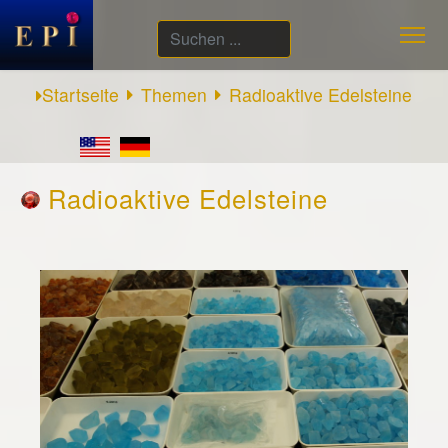
Suchen
...
Startseite
Themen
Radioaktive Edelsteine
Radioaktive Edelsteine