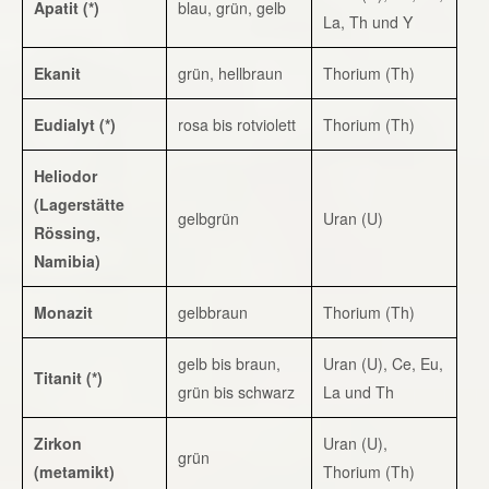
Apatit (*)
blau, grün, gelb
La, Th und Y
Ekanit
grün, hellbraun
Thorium (Th)
Eudialyt (*)
rosa bis rotviolett
Thorium (Th)
Heliodor
(Lagerstätte
gelbgrün
Uran (U)
Rössing,
Namibia)
Monazit
gelbbraun
Thorium (Th)
gelb bis braun,
Uran (U), Ce, Eu,
Titanit (*)
grün bis schwarz
La und Th
Zirkon
Uran (U),
grün
(metamikt)
Thorium (Th)