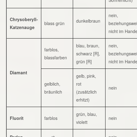
nein,
Chrysoberyll-
dunkelbraun
blass grün
beziehungswe
Katzenauge
nicht im Hande
blau, braun,
nein,
farblos,
schwarz [R],
beziehungswe
blassfarben
grün [R]
nicht im Hande
Diamant
gelb, pink,
gelblich,
rot
nein
bräunlich
(zusätzlich
erhitzt)
grün, blau,
Fluorit
farblos
nein
violett
Perlen
nein