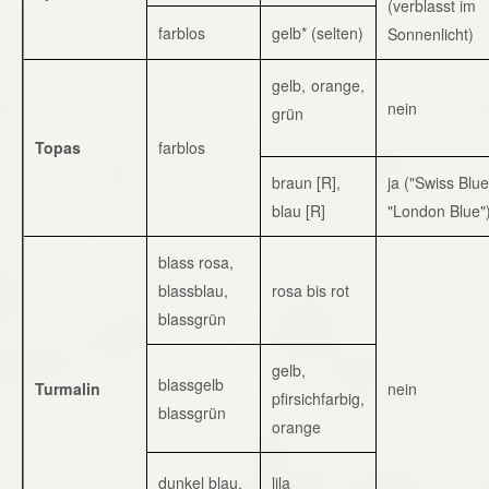
(verblasst im
farblos
gelb* (selten)
Sonnenlicht)
gelb, orange,
nein
grün
Topas
farblos
braun [R],
ja ("Swiss Blue
blau [R]
"London Blue"
blass rosa,
blassblau,
rosa bis rot
blassgrün
gelb,
blassgelb
Turmalin
nein
pfirsichfarbig,
blassgrün
orange
dunkel blau,
lila