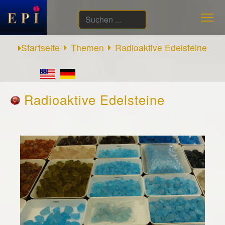
Suchen
...
Startseite
Themen
Radioaktive Edelsteine
Radioaktive Edelsteine