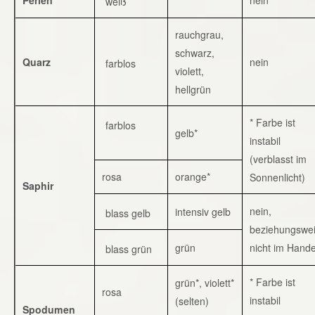
weiß
rauchgrau,
schwarz,
Quarz
nein
farblos
violett,
hellgrün
* Farbe ist
farblos
gelb*
instabil
(verblasst im
rosa
orange*
Sonnenlicht)
Saphir
nein,
intensiv gelb
blass gelb
beziehungswe
grün
nicht im Hande
blass grün
* Farbe ist
grün*, violett*
rosa
instabil
(selten)
Spodumen