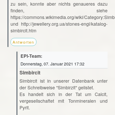
zu sein, konnte aber nichts genaueres dazu
finden, siehe
https://commons.wikimedia.org/wiki/Category:Simbi
und http://jewellery.org.ua/stones-engl/katalog-
simbircit.htm
Antworten
EPI-Team:
Donnerstag, 07. Januar 2021 17:32
Simbircit
Simbircit ist in unserer Datenbank unter
der Schreibweise "Simbirzit" gelistet.
Es handelt sich in der Tat um Calcit,
vergesellschaftet mit Tonmineralen und
Pyrit.