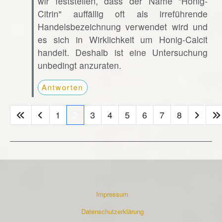
wir feststellen, dass der Name "Honig-
Citrin" auffällig oft als irreführende
Handelsbezeichnung verwendet wird und
es sich in Wirklichkeit um Honig-Calcit
handelt. Deshalb ist eine Untersuchung
unbedingt anzuraten.
Antworten
1
2
3
4
5
6
7
8
Impressum
Datenschutzerklärung