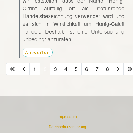
wir feststellen, dass der Name "Honig-
Citrin" auffällig oft als irreführende
Handelsbezeichnung verwendet wird und
es sich in Wirklichkeit um Honig-Calcit
handelt. Deshalb ist eine Untersuchung
unbedingt anzuraten.
Antworten
1
2
3
4
5
6
7
8
Impressum
Datenschutzerklärung