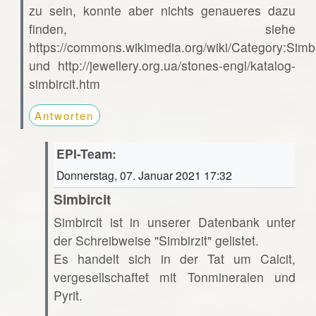
zu sein, konnte aber nichts genaueres dazu
finden, siehe
https://commons.wikimedia.org/wiki/Category:Simbi
und http://jewellery.org.ua/stones-engl/katalog-
simbircit.htm
Antworten
EPI-Team:
Donnerstag, 07. Januar 2021 17:32
Simbircit
Simbircit ist in unserer Datenbank unter
der Schreibweise "Simbirzit" gelistet.
Es handelt sich in der Tat um Calcit,
vergesellschaftet mit Tonmineralen und
Pyrit.