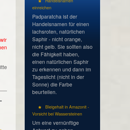
Handelsnamen
einreichen
Padparatcha ist der
Handelsnamen für einen
lachsroten, natürlichen
Saphir - nicht orange,
wir
nicht gelb. Sie sollten also
hen
die Fähigkeit haben,
einen natürlichen Saphir
tte
zu erkennen und dann im
Tageslicht (nicht in der
Sonne) die Farbe
beurteilen.
Bleigehalt in Amazonit -
Vorsicht bei Wassersteinen
Um eine vernünftige