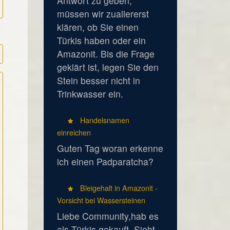
Antwort zu geben,
müssen wir zuallererst
klären, ob Sie einen
Türkis haben oder ein
Amazonit. Bis die Frage
geklärt ist, legen Sie den
Stein besser nicht in
Trinkwasser ein.
Handelsnamen
einreichen
Guten Tag woran erkenne
ich einen Padparatcha?
Bleigehalt in Amazonit -
Vorsicht bei Wassersteinen
Liebe Community,hab es
als Türkis gekauft. Sieht