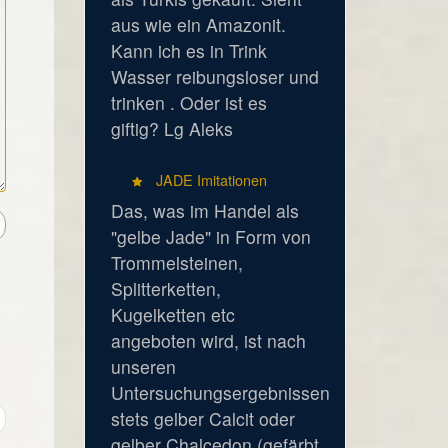
aus wie ein Amazonit.
Kann ich es in Trink
Wasser reibungsloser und
trinken . Oder ist es
giftig? Lg Aleks
JADE Imitationen
Das, was im Handel als
"gelbe Jade" in Form von
Trommelsteinen,
Splitterketten,
Kugelketten etc
angeboten wird, ist nach
unseren
Untersuchungsergebnissen
stets gelber Calcit oder
gelber Chalcedon (gefärbt