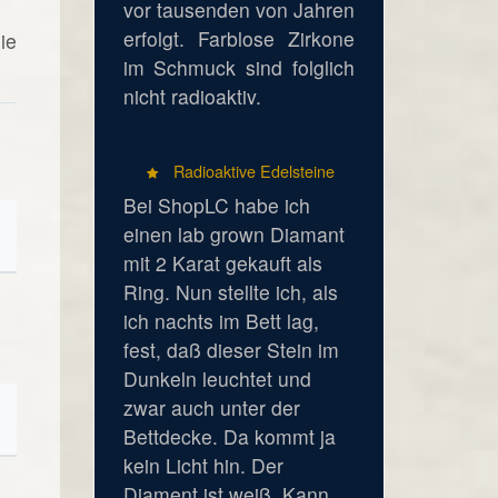
vor tausenden von Jahren
erfolgt. Farblose Zirkone
ie
im Schmuck sind folglich
nicht radioaktiv.
Radioaktive Edelsteine
Bei ShopLC habe ich
einen lab grown Diamant
mit 2 Karat gekauft als
Ring. Nun stellte ich, als
ich nachts im Bett lag,
fest, daß dieser Stein im
Dunkeln leuchtet und
zwar auch unter der
Bettdecke. Da kommt ja
kein Licht hin. Der
Diament ist weiß. Kann