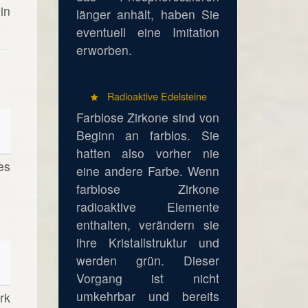
in
länger anhält, haben Sie
eventuell eine Imitation
erworben.
Radioaktive Edelsteine
Farblose Zirkone sind von
Beginn an farblos. Sie
hatten also vorher nie
es
eine andere Farbe. Wenn
farblose Zirkone
radioaktive Elemente
enthalten, verändern sie
ihre Kristallstruktur und
werden grün. Dieser
Vorgang ist nicht
umkehrbar und bereits
rk