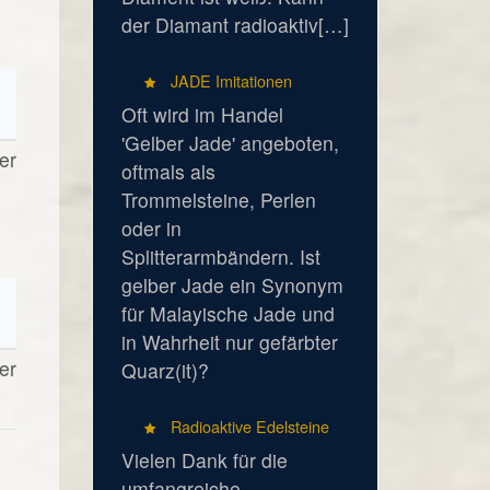
der Diamant radioaktiv[…]
JADE Imitationen
Oft wird im Handel
'Gelber Jade' angeboten,
er
oftmals als
Trommelsteine, Perlen
oder in
Splitterarmbändern. Ist
gelber Jade ein Synonym
für Malayische Jade und
in Wahrheit nur gefärbter
er
Quarz(it)?
Radioaktive Edelsteine
Vielen Dank für die
umfangreiche