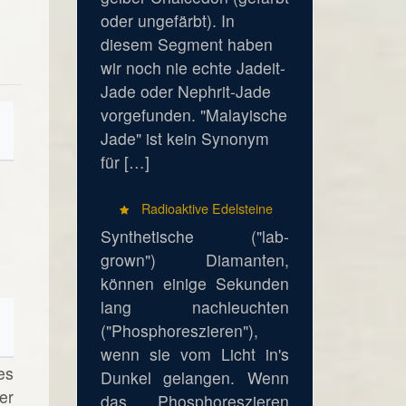
oder ungefärbt). In
diesem Segment haben
wir noch nie echte Jadeit-
Jade oder Nephrit-Jade
vorgefunden. "Malayische
Jade" ist kein Synonym
für […]
Radioaktive Edelsteine
Synthetische ("lab-
grown") Diamanten,
können einige Sekunden
lang nachleuchten
("Phosphoreszieren"),
wenn sie vom Licht in's
es
Dunkel gelangen. Wenn
er
das Phosphoreszieren