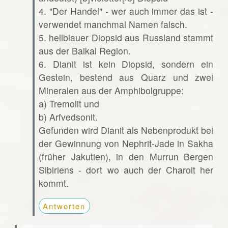
4. "Der Handel" - wer auch immer das ist -
verwendet manchmal Namen falsch.
5. hellblauer Diopsid aus Russland stammt
aus der Baikal Region.
6. Dianit ist kein Diopsid, sondern ein
Gestein, bestend aus Quarz und zwei
Mineralen aus der Amphibolgruppe:
a) Tremolit und
b) Arfvedsonit.
Gefunden wird Dianit als Nebenprodukt bei
der Gewinnung von Nephrit-Jade in Sakha
(früher Jakutien), in den Murrun Bergen
Sibiriens - dort wo auch der Charoit her
kommt.
Antworten