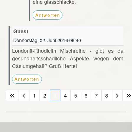
eine glasschlacke.
Antworten
Guest
Donnerstag, 02. Juni 2016 09:40
Londonit-Rhodicith Mischreihe - gibt es da
gesundheitsschädliche Aspekte wegen dem
Cäsiumgehalt? Gruß Hertel
Antworten
1
2
3
4
5
6
7
8