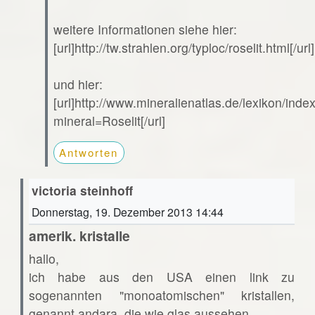
weitere Informationen siehe hier:
[url]http://tw.strahlen.org/typloc/roselit.html[/url]
und hier:
[url]http://www.mineralienatlas.de/lexikon/ind
mineral=Roselit[/url]
Antworten
victoria steinhoff
Donnerstag, 19. Dezember 2013 14:44
amerik. kristalle
hallo,
ich habe aus den USA einen link zu
sogenannten "monoatomischen" kristallen,
genannt andara. die wie glas aussehen.