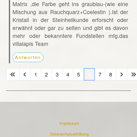
Matrix ,die Farbe geht ins graublau-(wie eine
Mischung aus Rauchquarz+Coelestin ).Ist der
Kristall in der Steinheilkunde erforscht oder
erwähnt oder gar zu selten und gibt es davon
mehr oder bekanntere Fundstellen mfg.das
villalapis Team
Antworten
1
2
3
4
5
6
7
8
Impressum
Datenschutzerklärung