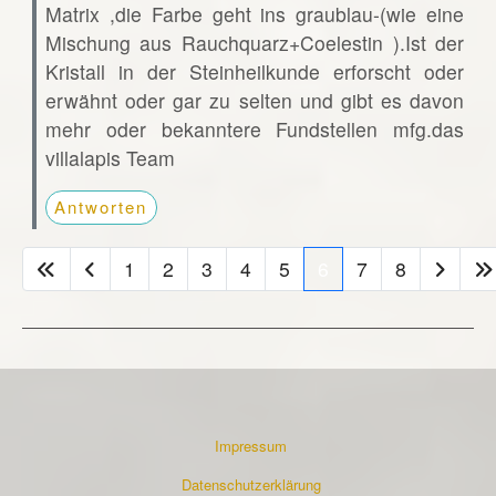
Matrix ,die Farbe geht ins graublau-(wie eine
Mischung aus Rauchquarz+Coelestin ).Ist der
Kristall in der Steinheilkunde erforscht oder
erwähnt oder gar zu selten und gibt es davon
mehr oder bekanntere Fundstellen mfg.das
villalapis Team
Antworten
1
2
3
4
5
6
7
8
Impressum
Datenschutzerklärung