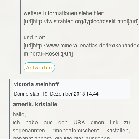
weitere Informationen siehe hier:
[url]http://tw.strahlen.org/typloc/roselit.html[/url]
und hier:
[url]http://www.mineralienatlas.de/lexikon/ind
mineral=Roselit[/url]
Antworten
victoria steinhoff
Donnerstag, 19. Dezember 2013 14:44
amerik. kristalle
hallo,
ich habe aus den USA einen link zu
sogenannten "monoatomischen" kristallen,
genannt andara. die wie glas aussehen.