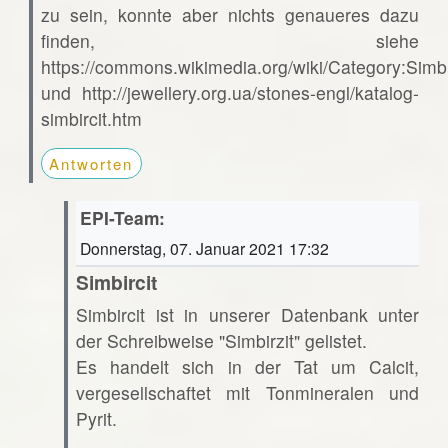
zu sein, konnte aber nichts genaueres dazu
finden, siehe
https://commons.wikimedia.org/wiki/Category:Simbi
und http://jewellery.org.ua/stones-engl/katalog-
simbircit.htm
Antworten
EPI-Team:
Donnerstag, 07. Januar 2021 17:32
Simbircit
Simbircit ist in unserer Datenbank unter
der Schreibweise "Simbirzit" gelistet.
Es handelt sich in der Tat um Calcit,
vergesellschaftet mit Tonmineralen und
Pyrit.