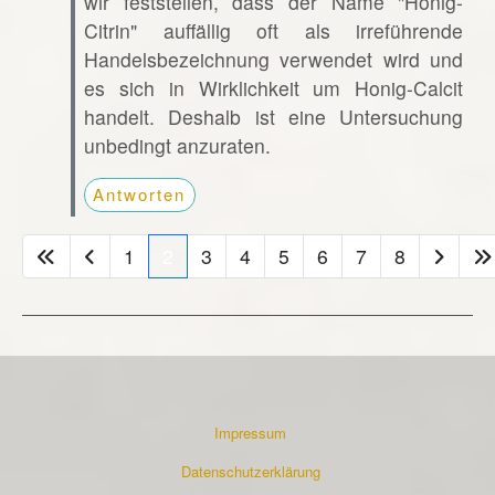
wir feststellen, dass der Name "Honig-
Citrin" auffällig oft als irreführende
Handelsbezeichnung verwendet wird und
es sich in Wirklichkeit um Honig-Calcit
handelt. Deshalb ist eine Untersuchung
unbedingt anzuraten.
Antworten
1
2
3
4
5
6
7
8
Impressum
Datenschutzerklärung