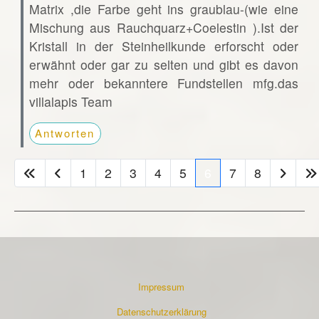
Matrix ,die Farbe geht ins graublau-(wie eine
Mischung aus Rauchquarz+Coelestin ).Ist der
Kristall in der Steinheilkunde erforscht oder
erwähnt oder gar zu selten und gibt es davon
mehr oder bekanntere Fundstellen mfg.das
villalapis Team
Antworten
1
2
3
4
5
6
7
8
Impressum
Datenschutzerklärung