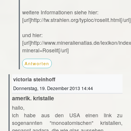
weitere Informationen siehe hier:
[url]http://tw.strahlen.org/typloc/roselit.html[/url]
und hier:
[url]http://www.mineralienatlas.de/lexikon/ind
mineral=Roselit[/url]
Antworten
victoria steinhoff
Donnerstag, 19. Dezember 2013 14:44
amerik. kristalle
hallo,
ich habe aus den USA einen link zu
sogenannten "monoatomischen" kristallen,
genannt andara. die wie glas aussehen.