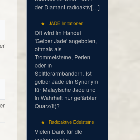
der Diamant radioaktiv[…]
JADE Imitationen
Oft wird im Handel
'Gelber Jade' angeboten,
er
oftmals als
Trommelsteine, Perlen
oder in
Splitterarmbändern. Ist
gelber Jade ein Synonym
für Malayische Jade und
in Wahrheit nur gefärbter
er
Quarz(it)?
Radioaktive Edelsteine
Vielen Dank für die
umfangreiche