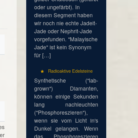
oder ungefärbt). In
diesem Segment haben
wir noch nie echte Jadeit-
Jade oder Nephrit-Jade
vorgefunden. "Malayische
Jade" ist kein Synonym
für […]
Radioaktive Edelsteine
Synthetische ("lab-
grown") Diamanten,
können einige Sekunden
lang nachleuchten
("Phosphoreszieren"),
wenn sie vom Licht in's
es
Dunkel gelangen. Wenn
er
das Phosphoreszieren