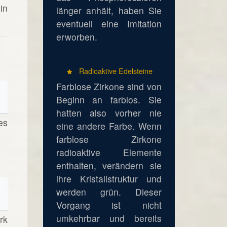
in
länger anhält, haben Sie
eventuell eine Imitation
erworben.
Radioaktive Edelsteine
Farblose Zirkone sind von
Beginn an farblos. Sie
hatten also vorher nie
es
eine andere Farbe. Wenn
farblose Zirkone
radioaktive Elemente
enthalten, verändern sie
ihre Kristallstruktur und
werden grün. Dieser
Vorgang ist nicht
umkehrbar und bereits
rk