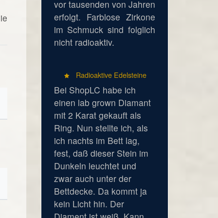
vor tausenden von Jahren
erfolgt. Farblose Zirkone
ie
im Schmuck sind folglich
nicht radioaktiv.
Radioaktive Edelsteine
Bei ShopLC habe ich
einen lab grown Diamant
mit 2 Karat gekauft als
Ring. Nun stellte ich, als
ich nachts im Bett lag,
fest, daß dieser Stein im
Dunkeln leuchtet und
zwar auch unter der
Bettdecke. Da kommt ja
kein Licht hin. Der
Diament ist weiß. Kann