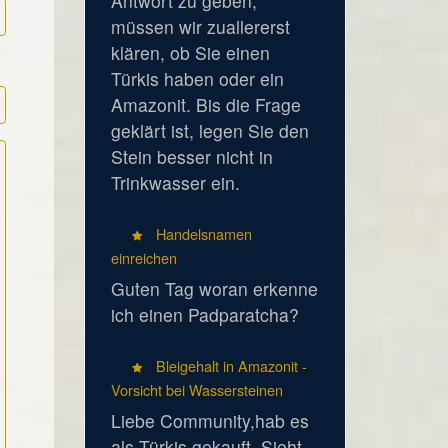
Antwort zu geben,
müssen wir zuallererst
klären, ob Sie einen
Türkis haben oder ein
Amazonit. Bis die Frage
geklärt ist, legen Sie den
Stein besser nicht in
Trinkwasser ein.
Handelsnamen
einreichen
Guten Tag woran erkenne
ich einen Padparatcha?
Bleigehalt in Amazonit -
Vorsicht bei Wassersteinen
Liebe Community,hab es
als Türkis gekauft. Sieht