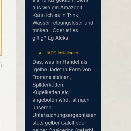
aus wie ein Amazonit.
Kann ich es in Trink
Wasser reibungsloser und
trinken . Oder ist es
giftig? Lg Aleks
JADE Imitationen
Das, was im Handel als
"gelbe Jade" in Form von
Trommelsteinen,
Splitterketten,
Kugelketten etc
angeboten wird, ist nach
unseren
Untersuchungsergebnissen
stets gelber Calcit oder
gelber Chalcedon (gefärbt