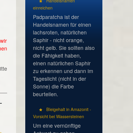
Handelsnamen
einreichen
Padparatcha ist der
Handelsnamen für einen
lachsroten, natürlichen
Saphir - nicht orange,
wir
nicht gelb. Sie sollten also
hen
die Fähigkeit haben,
einen natürlichen Saphir
tte
zu erkennen und dann im
Tageslicht (nicht in der
Sonne) die Farbe
beurteilen.
Bleigehalt in Amazonit -
Vorsicht bei Wassersteinen
Um eine vernünftige