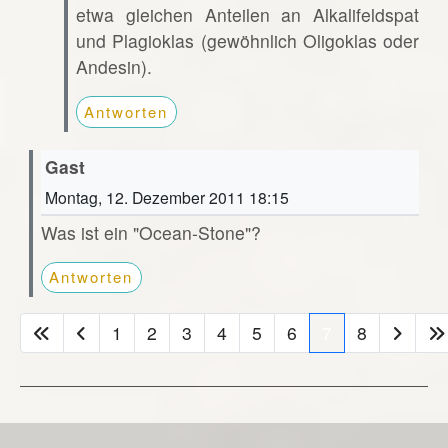
etwa gleichen Anteilen an Alkalifeldspat
und Plagioklas (gewöhnlich Oligoklas oder
Andesin).
Antworten
Gast
Montag, 12. Dezember 2011 18:15
Was ist ein "Ocean-Stone"?
Antworten
1
2
3
4
5
6
7
8