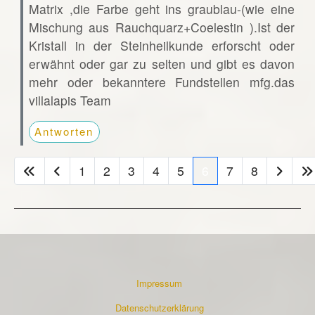
Matrix ,die Farbe geht ins graublau-(wie eine
Mischung aus Rauchquarz+Coelestin ).Ist der
Kristall in der Steinheilkunde erforscht oder
erwähnt oder gar zu selten und gibt es davon
mehr oder bekanntere Fundstellen mfg.das
villalapis Team
Antworten
1
2
3
4
5
6
7
8
Impressum
Datenschutzerklärung