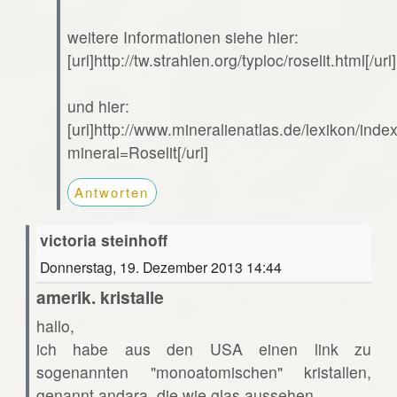
weitere Informationen siehe hier:
[url]http://tw.strahlen.org/typloc/roselit.html[/url]
und hier:
[url]http://www.mineralienatlas.de/lexikon/ind
mineral=Roselit[/url]
Antworten
victoria steinhoff
Donnerstag, 19. Dezember 2013 14:44
amerik. kristalle
hallo,
ich habe aus den USA einen link zu
sogenannten "monoatomischen" kristallen,
genannt andara. die wie glas aussehen.