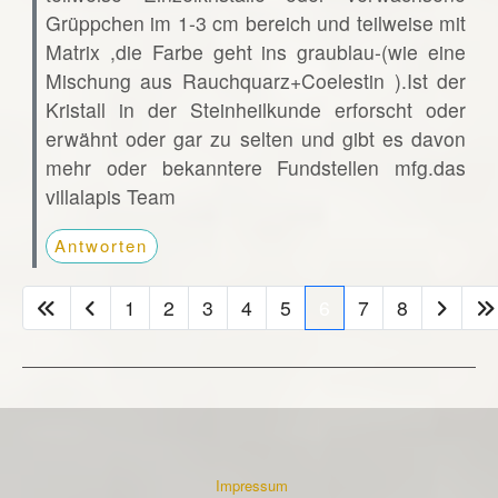
Grüppchen im 1-3 cm bereich und teilweise mit
Matrix ,die Farbe geht ins graublau-(wie eine
Mischung aus Rauchquarz+Coelestin ).Ist der
Kristall in der Steinheilkunde erforscht oder
erwähnt oder gar zu selten und gibt es davon
mehr oder bekanntere Fundstellen mfg.das
villalapis Team
Antworten
1
2
3
4
5
6
7
8
Impressum