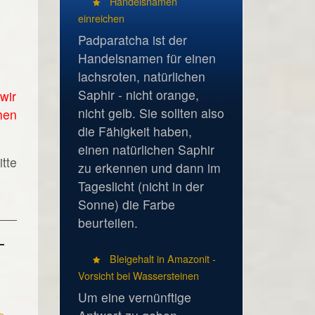
Handelsnamen
einreichen
Padparatcha ist der
Handelsnamen für einen
lachsroten, natürlichen
Saphir - nicht orange,
wir
nicht gelb. Sie sollten also
hen
die Fähigkeit haben,
einen natürlichen Saphir
tte
zu erkennen und dann im
Tageslicht (nicht in der
Sonne) die Farbe
beurteilen.
Bleigehalt in Amazonit -
Vorsicht bei Wassersteinen
Um eine vernünftige