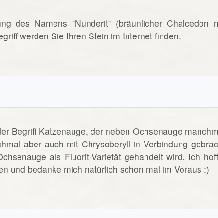
rnung des Namens "Nunderit" (bräunlicher Chalcedon m
riff werden Sie Ihren Stein im Internet finden.
t der Begriff Katzenauge, der neben Ochsenauge manchm
hmal aber auch mit Chrysoberyll in Verbindung gebrac
senauge als Fluorit-Varietät gehandelt wird. Ich hoff
gen und bedanke mich natürlich schon mal im Voraus :)