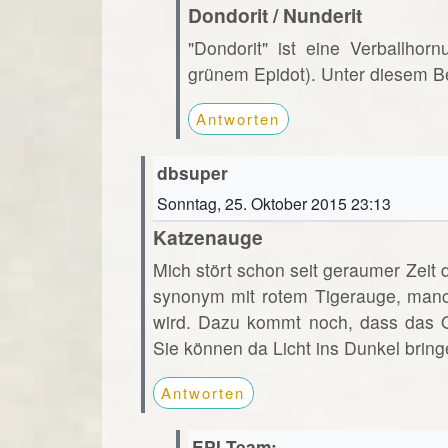
Dondorit / Nunderit
"Dondorit" ist eine Verballho
grünem Epidot). Unter diesem Beg
Antworten
dbsuper
Sonntag, 25. Oktober 2015 23:13
Katzenauge
Mich stört schon seit geraumer Zei
synonym mit rotem Tigerauge, manc
wird. Dazu kommt noch, dass das Och
Sie können da Licht ins Dunkel brin
Antworten
EPI-Team: