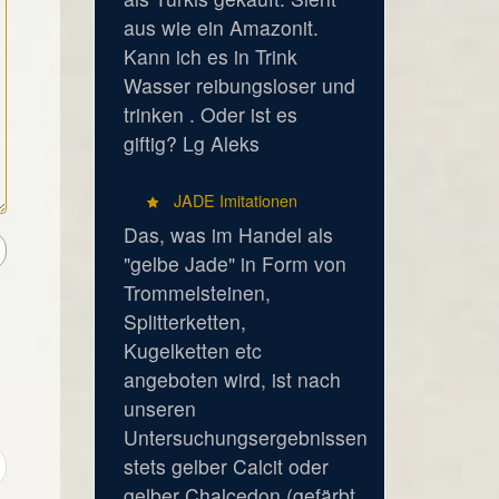
aus wie ein Amazonit.
Kann ich es in Trink
Wasser reibungsloser und
trinken . Oder ist es
giftig? Lg Aleks
JADE Imitationen
Das, was im Handel als
"gelbe Jade" in Form von
Trommelsteinen,
Splitterketten,
Kugelketten etc
angeboten wird, ist nach
unseren
Untersuchungsergebnissen
stets gelber Calcit oder
gelber Chalcedon (gefärbt