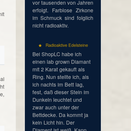
vor tausenden von Jahren
erfolgt. Farblose Zirkone
it
im Schmuck sind folglich
nicht radioaktiv.
Radioaktive Edelsteine
Bei ShopLC habe ich
einen lab grown Diamant
mit 2 Karat gekauft als
Ring. Nun stellte ich, als
al
ich nachts im Bett lag,
ht
fest, daß dieser Stein im
e,
Dunkeln leuchtet und
zwar auch unter der
Bettdecke. Da kommt ja
kein Licht hin. Der
Diament ist weiß. Kann