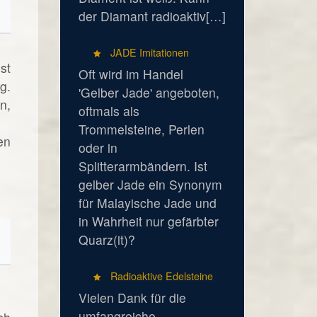
der Diamant radioaktiv[…]
JADE Imitationen
st
Oft wird im Handel
g.
'Gelber Jade' angeboten,
n,
oftmals als
Trommelsteine, Perlen
en
oder in
Splitterarmbändern. Ist
gelber Jade ein Synonym
für Malayische Jade und
in Wahrheit nur gefärbter
Quarz(it)?
Radioaktive Edelsteine
Vielen Dank für die
umfangreiche