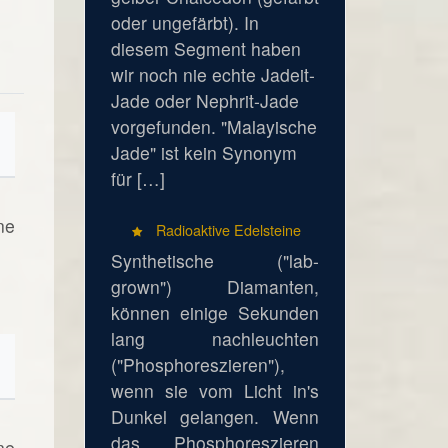
oder ungefärbt). In
diesem Segment haben
wir noch nie echte Jadeit-
Jade oder Nephrit-Jade
vorgefunden. "Malayische
Jade" ist kein Synonym
für […]
ne
Radioaktive Edelsteine
Synthetische ("lab-
grown") Diamanten,
können einige Sekunden
lang nachleuchten
("Phosphoreszieren"),
wenn sie vom Licht in's
Dunkel gelangen. Wenn
das Phosphoreszieren
ne