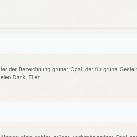
nter der Bezeichnung grüner Opal, der für grüne Gestei
elen Dank, Ellen
Namen stets echter, grüner, undurchsichtiger Opal oh