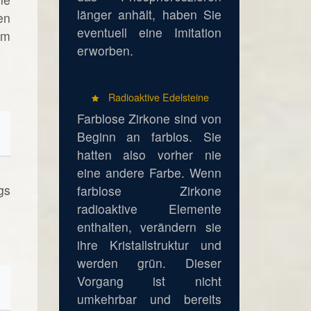
länger anhält, haben Sie
en
eventuell eine Imitation
em
erworben.
Radioaktive Edelsteine
Farblose Zirkone sind von
Beginn an farblos. Sie
hatten also vorher nie
eine andere Farbe. Wenn
gs
farblose Zirkone
radioaktive Elemente
enthalten, verändern sie
ihre Kristallstruktur und
werden grün. Dieser
Vorgang ist nicht
umkehrbar und bereits