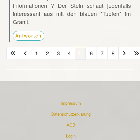
Informationen ? Der Stein schaut jedenfalls
interessant aus mit den blauen *Tupfen* im
Granit.
Antworten
1
2
3
4
5
6
7
8
Impressum
Datenschutzerklärung
AGB
Login