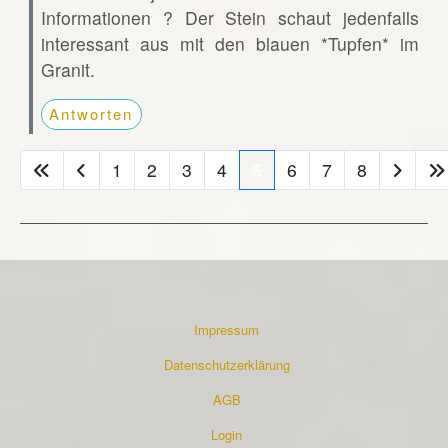
Informationen ? Der Stein schaut jedenfalls
interessant aus mit den blauen *Tupfen* im
Granit.
Antworten
1
2
3
4
5
6
7
8
Impressum
Datenschutzerklärung
AGB
Login