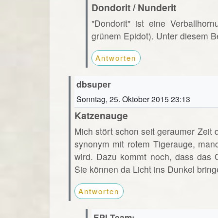
Dondorit / Nunderit
"Dondorit" ist eine Verballho
grünem Epidot). Unter diesem Beg
Antworten
dbsuper
Sonntag, 25. Oktober 2015 23:13
Katzenauge
Mich stört schon seit geraumer Zei
synonym mit rotem Tigerauge, manc
wird. Dazu kommt noch, dass das Och
Sie können da Licht ins Dunkel brin
Antworten
EPI-Team: