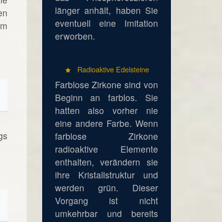
länger anhält, haben Sie
en
eventuell eine Imitation
em
erworben.
Radioaktive Edelsteine
Farblose Zirkone sind von
Beginn an farblos. Sie
hatten also vorher nie
eine andere Farbe. Wenn
gs
farblose Zirkone
radioaktive Elemente
enthalten, verändern sie
ihre Kristallstruktur und
werden grün. Dieser
Vorgang ist nicht
umkehrbar und bereits