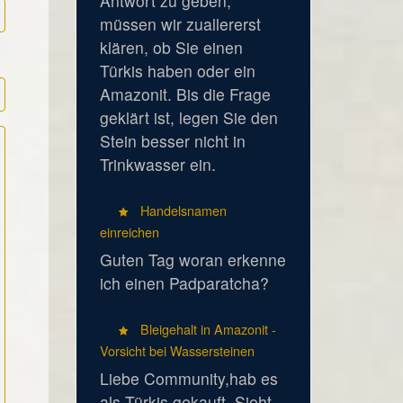
Antwort zu geben,
müssen wir zuallererst
klären, ob Sie einen
Türkis haben oder ein
Amazonit. Bis die Frage
geklärt ist, legen Sie den
Stein besser nicht in
Trinkwasser ein.
Handelsnamen
einreichen
Guten Tag woran erkenne
ich einen Padparatcha?
Bleigehalt in Amazonit -
Vorsicht bei Wassersteinen
Liebe Community,hab es
als Türkis gekauft. Sieht