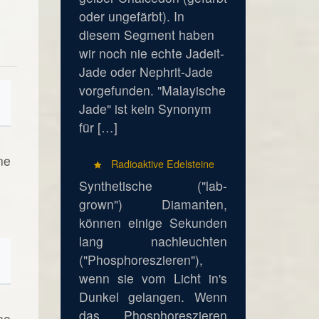
oder ungefärbt). In
diesem Segment haben
wir noch nie echte Jadeit-
Jade oder Nephrit-Jade
vorgefunden. "Malayische
Jade" ist kein Synonym
für […]
ne
Radioaktive Edelsteine
Synthetische ("lab-
grown") Diamanten,
können einige Sekunden
lang nachleuchten
("Phosphoreszieren"),
wenn sie vom Licht in's
Dunkel gelangen. Wenn
das Phosphoreszieren
ne