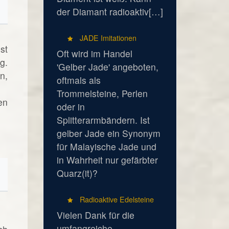
der Diamant radioaktiv[…]
JADE Imitationen
st
Oft wird im Handel
g.
'Gelber Jade' angeboten,
n,
oftmals als
Trommelsteine, Perlen
en
oder in
Splitterarmbändern. Ist
gelber Jade ein Synonym
für Malayische Jade und
in Wahrheit nur gefärbter
Quarz(it)?
Radioaktive Edelsteine
Vielen Dank für die
umfangreiche