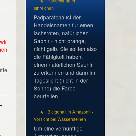
Handelsnamen
einreichen
Padparatcha ist der
Handelsnamen für einen
lachsroten, natürlichen
Saphir - nicht orange,
wir
nicht gelb. Sie sollten also
hen
die Fähigkeit haben,
einen natürlichen Saphir
tte
zu erkennen und dann im
Tageslicht (nicht in der
Sonne) die Farbe
beurteilen.
Bleigehalt in Amazonit -
Vorsicht bei Wassersteinen
Um eine vernünftige