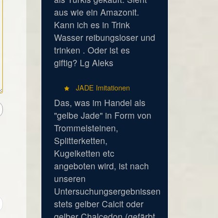
aus wie ein Amazonit.
Kann ich es in Trink
Wasser reibungsloser und
trinken . Oder ist es
giftig? Lg Aleks
JADE Imitationen
Das, was im Handel als
"gelbe Jade" in Form von
Trommelsteinen,
Splitterketten,
Kugelketten etc
angeboten wird, ist nach
unseren
Untersuchungsergebnissen
stets gelber Calcit oder
gelber Chalcedon (gefärbt