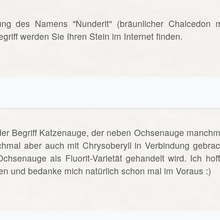
rnung des Namens "Nunderit" (bräunlicher Chalcedon m
riff werden Sie Ihren Stein im Internet finden.
t der Begriff Katzenauge, der neben Ochsenauge manchm
hmal aber auch mit Chrysoberyll in Verbindung gebrac
senauge als Fluorit-Varietät gehandelt wird. Ich hoff
gen und bedanke mich natürlich schon mal im Voraus :)