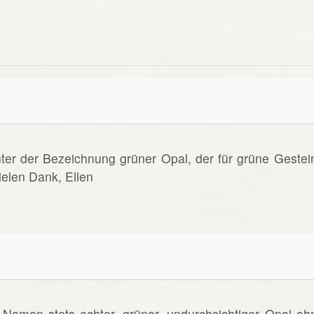
nter der Bezeichnung grüner Opal, der für grüne Gestei
elen Dank, Ellen
Namen stets echter, grüner, undurchsichtiger Opal oh