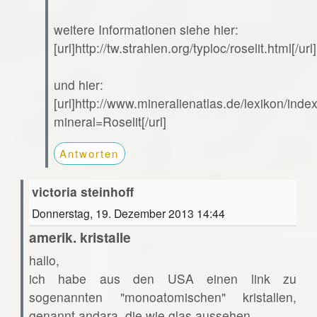
weitere Informationen siehe hier:
[url]http://tw.strahlen.org/typloc/roselit.html[/url]
und hier:
[url]http://www.mineralienatlas.de/lexikon/ind
mineral=Roselit[/url]
Antworten
victoria steinhoff
Donnerstag, 19. Dezember 2013 14:44
amerik. kristalle
hallo,
ich habe aus den USA einen link zu
sogenannten "monoatomischen" kristallen,
genannt andara. die wie glas aussehen.