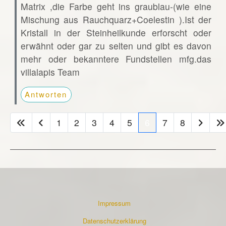
Matrix ,die Farbe geht ins graublau-(wie eine
Mischung aus Rauchquarz+Coelestin ).Ist der
Kristall in der Steinheilkunde erforscht oder
erwähnt oder gar zu selten und gibt es davon
mehr oder bekanntere Fundstellen mfg.das
villalapis Team
Antworten
1
2
3
4
5
6
7
8
Impressum
Datenschutzerklärung