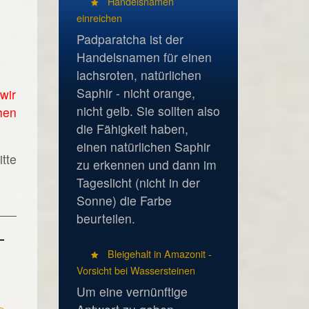
Handelsnamen
einreichen
Padparatcha ist der
Handelsnamen für einen
lachsroten, natürlichen
Saphir - nicht orange,
wir
nicht gelb. Sie sollten also
hen
die Fähigkeit haben,
einen natürlichen Saphir
tte
zu erkennen und dann im
Tageslicht (nicht in der
Sonne) die Farbe
beurteilen.
Bleigehalt in Amazonit -
Vorsicht bei Wassersteinen
Um eine vernünftige