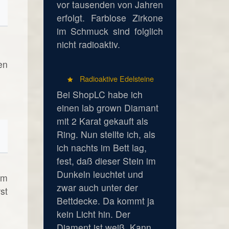
vor tausenden von Jahren
erfolgt. Farblose Zirkone
im Schmuck sind folglich
nicht radioaktiv.
en
Radioaktive Edelsteine
Bei ShopLC habe ich
einen lab grown Diamant
mit 2 Karat gekauft als
Ring. Nun stellte ich, als
ich nachts im Bett lag,
fest, daß dieser Stein im
Dunkeln leuchtet und
um
zwar auch unter der
st
Bettdecke. Da kommt ja
kein Licht hin. Der
Diament ist weiß. Kann