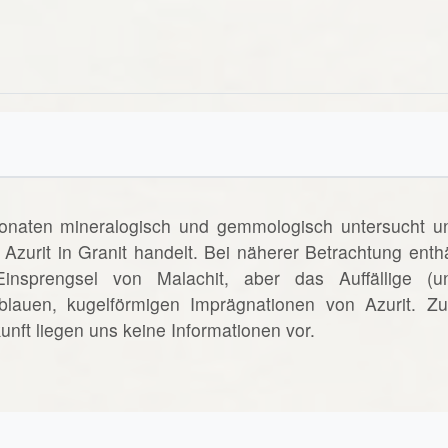
onaten mineralogisch und gemmologisch untersucht u
Azurit in Granit handelt. Bei näherer Betrachtung enthä
nsprengsel von Malachit, aber das Auffällige (u
 blauen, kugelförmigen Imprägnationen von Azurit. Z
ft liegen uns keine Informationen vor.