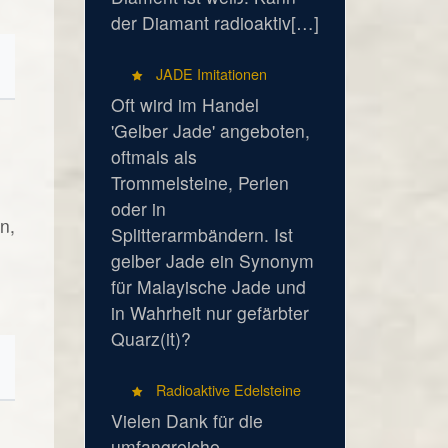
der Diamant radioaktiv[…]
JADE Imitationen
Oft wird im Handel
'Gelber Jade' angeboten,
oftmals als
Trommelsteine, Perlen
oder in
n,
Splitterarmbändern. Ist
gelber Jade ein Synonym
für Malayische Jade und
in Wahrheit nur gefärbter
Quarz(it)?
Radioaktive Edelsteine
Vielen Dank für die
umfangreiche