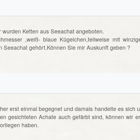
r wurden Ketten aus Seeachat angeboten.
messer ,weiß- blaue Kügelchen,teilweise mit winzig
n Seeachat gehört.Können Sie mir Auskunft geben ?
sher erst einmal begegnet und damals handelte es sich 
en gesichteten Achate auch gefärbt sind, können wir er
vorliegen haben.