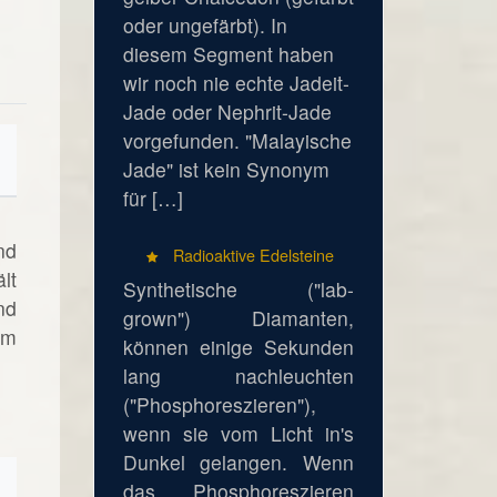
oder ungefärbt). In
diesem Segment haben
wir noch nie echte Jadeit-
Jade oder Nephrit-Jade
vorgefunden. "Malayische
Jade" ist kein Synonym
für […]
nd
Radioaktive Edelsteine
lt
Synthetische ("lab-
nd
grown") Diamanten,
um
können einige Sekunden
lang nachleuchten
("Phosphoreszieren"),
wenn sie vom Licht in's
Dunkel gelangen. Wenn
das Phosphoreszieren