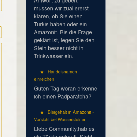
Antwort zu geben,
müssen wir zuallererst
klären, ob Sie einen
Türkis haben oder ein
Amazonit. Bis die Frage
geklärt ist, legen Sie den
Stein besser nicht in
Trinkwasser ein.
Handelsnamen
einreichen
Guten Tag woran erkenne
ich einen Padparatcha?
Bleigehalt in Amazonit -
Vorsicht bei Wassersteinen
Liebe Community,hab es
als Türkis gekauft. Sieht