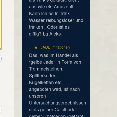
aus wie ein Amazonit.
Kann ich es in Trink
Wasser reibungsloser und
trinken . Oder ist es
giftig? Lg Aleks
JADE Imitationen
Das, was im Handel als
"gelbe Jade" in Form von
Trommelsteinen,
Splitterketten,
Kugelketten etc
angeboten wird, ist nach
unseren
Untersuchungsergebnissen
stets gelber Calcit oder
gelber Chalcedon (gefärbt