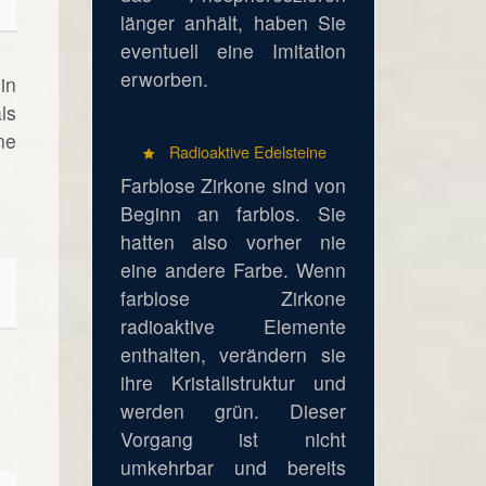
länger anhält, haben Sie
eventuell eine Imitation
erworben.
in
ls
ne
Radioaktive Edelsteine
Farblose Zirkone sind von
Beginn an farblos. Sie
hatten also vorher nie
eine andere Farbe. Wenn
farblose Zirkone
radioaktive Elemente
enthalten, verändern sie
ihre Kristallstruktur und
werden grün. Dieser
Vorgang ist nicht
umkehrbar und bereits