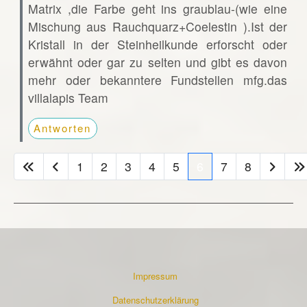
Matrix ,die Farbe geht ins graublau-(wie eine
Mischung aus Rauchquarz+Coelestin ).Ist der
Kristall in der Steinheilkunde erforscht oder
erwähnt oder gar zu selten und gibt es davon
mehr oder bekanntere Fundstellen mfg.das
villalapis Team
Antworten
1
2
3
4
5
6
7
8
Impressum
Datenschutzerklärung