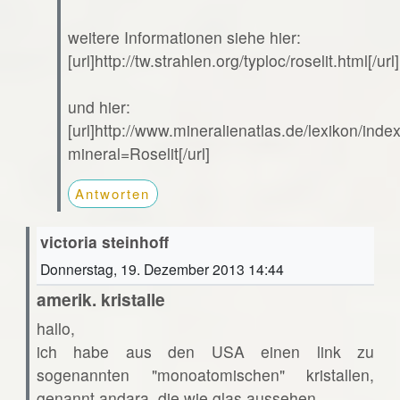
weitere Informationen siehe hier:
[url]http://tw.strahlen.org/typloc/roselit.html[/url]
und hier:
[url]http://www.mineralienatlas.de/lexikon/ind
mineral=Roselit[/url]
Antworten
victoria steinhoff
Donnerstag, 19. Dezember 2013 14:44
amerik. kristalle
hallo,
ich habe aus den USA einen link zu
sogenannten "monoatomischen" kristallen,
genannt andara. die wie glas aussehen.